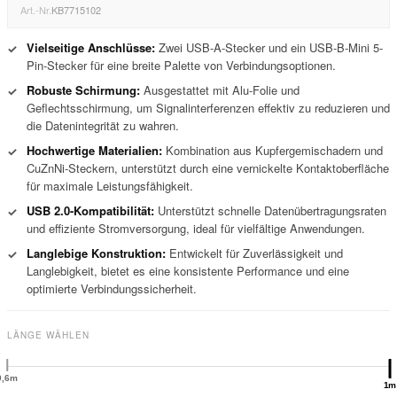
Art.-Nr.
KB7715102
Vielseitige Anschlüsse:
Zwei USB-A-Stecker und ein USB-B-Mini 5-
✓
Pin-Stecker für eine breite Palette von Verbindungsoptionen.
Robuste Schirmung:
Ausgestattet mit Alu-Folie und
✓
Geflechtsschirmung, um Signalinterferenzen effektiv zu reduzieren und
die Datenintegrität zu wahren.
Hochwertige Materialien:
Kombination aus Kupfergemischadern und
✓
CuZnNi-Steckern, unterstützt durch eine vernickelte Kontaktoberfläche
für maximale Leistungsfähigkeit.
USB 2.0-Kompatibilität:
Unterstützt schnelle Datenübertragungsraten
✓
und effiziente Stromversorgung, ideal für vielfältige Anwendungen.
Langlebige Konstruktion:
Entwickelt für Zuverlässigkeit und
✓
Langlebigkeit, bietet es eine konsistente Performance und eine
optimierte Verbindungssicherheit.
LÄNGE WÄHLEN
0,6m
1m