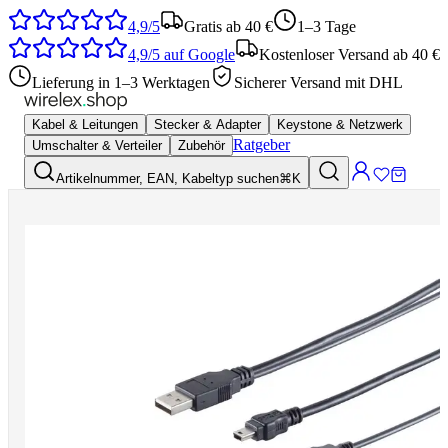
4,9/5
Gratis ab 40 €
1–3 Tage
4,9/5
auf Google
Kostenloser Versand ab 40 €
Lieferung in 1–3 Werktagen
Sicherer Versand mit DHL
Kabel & Leitungen
Stecker & Adapter
Keystone & Netzwerk
Ratgeber
Umschalter & Verteiler
Zubehör
Artikelnummer, EAN, Kabeltyp suchen
⌘K