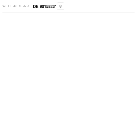
DE 90158231
WEEE-REG.-NR.