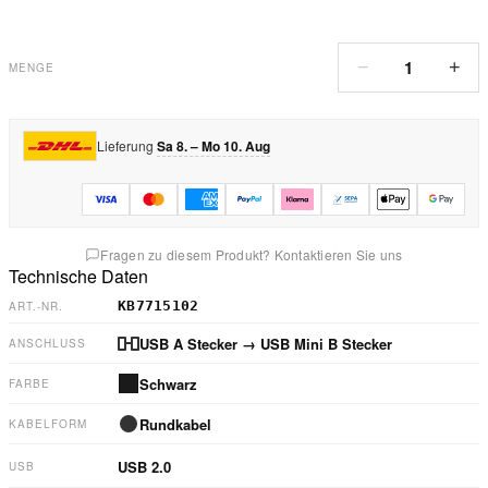
1
−
+
MENGE
Lieferung
Sa 8. – Mo 10. Aug
Fragen zu diesem Produkt? Kontaktieren Sie uns
Technische Daten
KB7715102
ART.-NR.
USB A Stecker
→ USB Mini B Stecker
ANSCHLUSS
Schwarz
FARBE
Rundkabel
KABELFORM
USB 2.0
USB