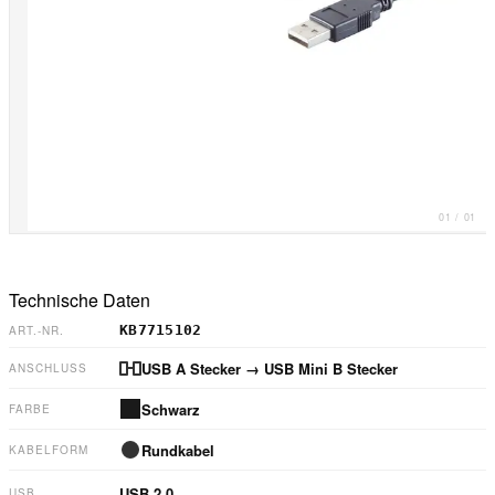
01
/
01
Technische Daten
KB7715102
ART.-NR.
USB A Stecker
→ USB Mini B Stecker
ANSCHLUSS
Schwarz
FARBE
Rundkabel
KABELFORM
USB 2.0
USB