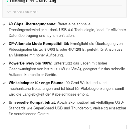
Lieferung
Di
11
. –
Mi
12
.
Aug
Art.-Nr.
KB14-0503702
40 Gbps Übertragungsrate:
Bietet eine schnelle
✓
Transfergeschwindigkeit dank USB 4.0 Technologie, ideal für effiziente
Datenübertragung und -synchronisation.
DP-Alternate Mode Kompatibilität:
Ermöglicht die Übertragung von
✓
Videosignalen bis zu 8K/60Hz oder 4K/120Hz, perfekt für Anschluss
an Monitore mit hoher Auflösung.
PowerDelivery bis 100W:
Unterstützt das Laden mit hoher
✓
Geschwindigkeit von bis zu 100W (20V/5A), geeignet für das schnelle
Aufladen kompatibler Geräte.
Winkeladapter für enge Räume:
90 Grad Winkel reduziert
✓
mechanische Belastungen und ist ideal für Platzbegrenzungen, somit
wird die Langlebigkeit der Kabelschlüsse erhöht.
Universelle Kompatibilität:
Abwärtskompatibel mit vielfältigen USB-
✓
Standards wie SuperSpeed USB und Thunderbolt, vielseitig einsetzbar
für verschiedene Geräte.