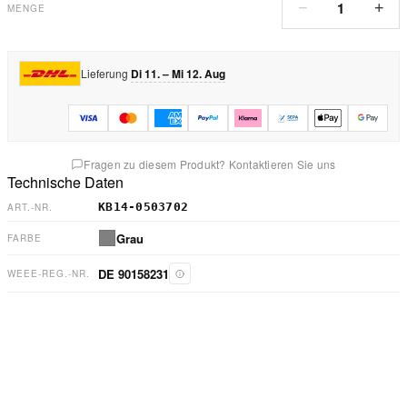
1
−
+
MENGE
Lieferung
Di 11. – Mi 12. Aug
Fragen zu diesem Produkt? Kontaktieren Sie uns
Technische Daten
KB14-0503702
ART.-NR.
Grau
FARBE
DE 90158231
WEEE-REG.-NR.