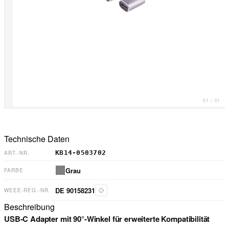
01
/
01
Technische Daten
KB14-0503702
ART.-NR.
Grau
FARBE
DE 90158231
WEEE-REG.-NR.
Beschreibung
USB-C Adapter mit 90°-Winkel für erweiterte Kompatibilität