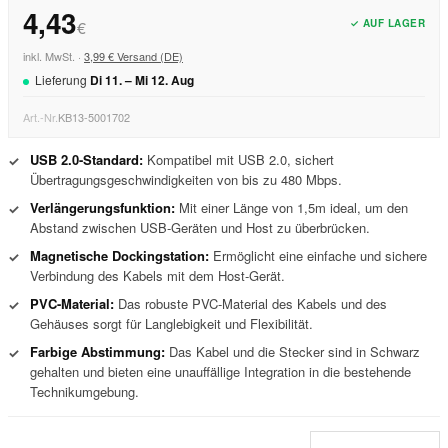
4,43
✓ AUF LAGER
€
inkl. MwSt. ·
3,99 € Versand (DE)
Lieferung
Di
11
. –
Mi
12
.
Aug
Art.-Nr.
KB13-5001702
USB 2.0-Standard:
Kompatibel mit USB 2.0, sichert
✓
Übertragungsgeschwindigkeiten von bis zu 480 Mbps.
Verlängerungsfunktion:
Mit einer Länge von 1,5m ideal, um den
✓
Abstand zwischen USB-Geräten und Host zu überbrücken.
Magnetische Dockingstation:
Ermöglicht eine einfache und sichere
✓
Verbindung des Kabels mit dem Host-Gerät.
PVC-Material:
Das robuste PVC-Material des Kabels und des
✓
Gehäuses sorgt für Langlebigkeit und Flexibilität.
Farbige Abstimmung:
Das Kabel und die Stecker sind in Schwarz
✓
gehalten und bieten eine unauffällige Integration in die bestehende
Technikumgebung.