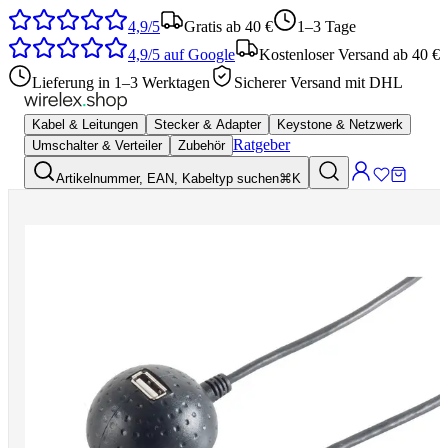
4,9/5
Gratis ab 40 €
1–3 Tage
4,9/5
auf Google
Kostenloser Versand ab 40 €
Lieferung in 1–3 Werktagen
Sicherer Versand mit DHL
Kabel & Leitungen
Stecker & Adapter
Keystone & Netzwerk
Ratgeber
Umschalter & Verteiler
Zubehör
Artikelnummer, EAN, Kabeltyp suchen
⌘K