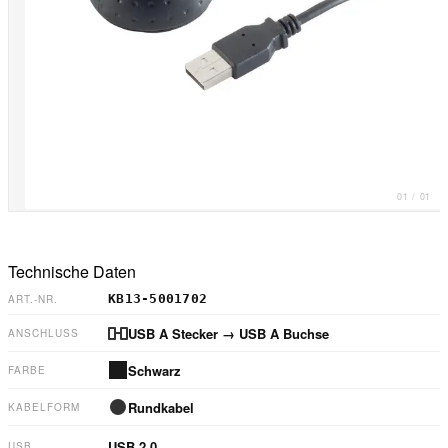
01
/
01
Technische Daten
KB13-5001702
ART.-NR.
USB A Stecker
→ USB A Buchse
ANSCHLUSS
Schwarz
FARBE
Rundkabel
KABELFORM
USB 2.0
USB