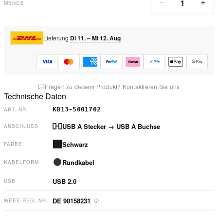
1
−
+
MENGE
Lieferung
Di 11. – Mi 12. Aug
Fragen zu diesem Produkt? Kontaktieren Sie uns
Technische Daten
KB13-5001702
ART.-NR.
USB A Stecker
→ USB A Buchse
ANSCHLUSS
Schwarz
FARBE
Rundkabel
KABELFORM
USB 2.0
USB
DE 90158231
WEEE-REG.-NR.