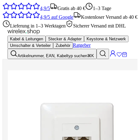
4,9/5
Gratis ab 40 €
1–3 Tage
4,9/5
auf Google
Kostenloser Versand ab 40 €
Lieferung in 1–3 Werktagen
Sicherer Versand mit DHL
Kabel & Leitungen
Stecker & Adapter
Keystone & Netzwerk
Ratgeber
Umschalter & Verteiler
Zubehör
Artikelnummer, EAN, Kabeltyp suchen
⌘K