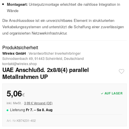
Montageart:
Unterputzmontage erleichtert die nahtlose Integration in
Wände
Die Anschlussdose ist ein unverzichtbares Element in strukturierten
Verkabelungssystemen und unterstützt die Schaffung einer zuverlässigen
und organisierten Netzwerkinfrastruktur.
Produktsicherheit
Wirelex GmbH
· Verantwortlicher Inverkehrbringer
Schnodsenbach 49, 91443 Scheinfeld, Deutschland
kontakt@wirelex.shop
UAE Anschlußd. 2x8/8(4) parallel
Metallrahmen UP
5,06
✓ AUF LAGER
€
inkl. MwSt. ·
3,99 € Versand (DE)
Lieferung
Fr
7
. –
Sa
8
.
Aug
Art.-Nr.
KB74231-402