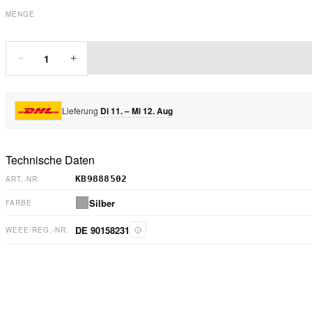
MENGE
1
−
+
Lieferung
Di 11. – Mi 12. Aug
Technische Daten
KB9888502
ART.-NR.
Silber
FARBE
DE 90158231
WEEE-REG.-NR.