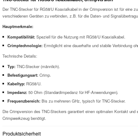
Der TNC-Stecker für RG58/U Koaxialkabel in der Crimpversion ist für eine z
verschiedenen Geräten zu verbinden, z.B. für die Daten- und Signalübert
Hauptmerkmale:
Kompatibilität:
Speziell für die Nutzung mit RG58/U Koaxialkabel.
Crimptechnologie:
Ermöglicht eine dauerhafte und stabile Verbindung o
Technische Details:
Typ:
TNC-Stecker (männlich).
Befestigungsart:
Crimp.
Kabeltyp:
RG58/U.
Impedanz:
50 Ohm (Standardimpedanz für HF-Anwendungen).
Frequenzbereich:
Bis zu mehreren GHz, typisch für TNC-Stecker.
Die Crimpversion des TNC-Steckers garantiert einen optimalen Kontakt und 
Crimpwerkzeug benötigt.
Produktsicherheit