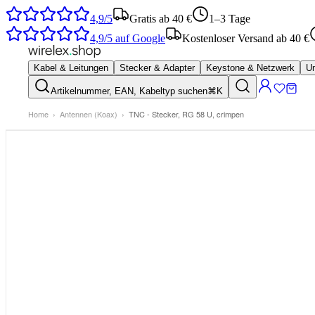
4,9/5
Gratis ab 40 €
1–3 Tage
4,9/5
auf Google
Kostenloser Versand ab 40 €
Kabel & Leitungen
Stecker & Adapter
Keystone & Netzwerk
Um
Artikelnummer, EAN, Kabeltyp suchen
⌘K
Home
›
Antennen (Koax)
›
TNC - Stecker, RG 58 U, crimpen