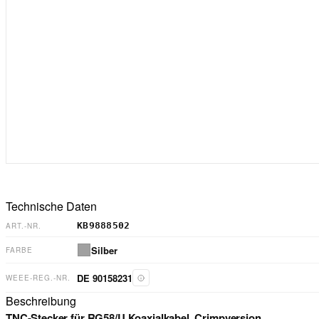
Technische Daten
KB9888502
ART.-NR.
Silber
FARBE
DE 90158231
WEEE-REG.-NR.
Beschreibung
TNC-Stecker für RG58/U Koaxialkabel, Crimpversion