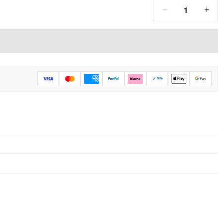
1
−
+