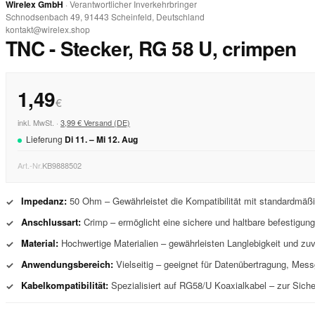
Wirelex GmbH
· Verantwortlicher Inverkehrbringer
Schnodsenbach 49, 91443 Scheinfeld, Deutschland
kontakt@wirelex.shop
TNC - Stecker, RG 58 U, crimpen
1,49
€
inkl. MwSt. ·
3,99 € Versand (DE)
Lieferung
Di
11
. –
Mi
12
.
Aug
Art.-Nr.
KB9888502
Impedanz:
50 Ohm – Gewährleistet die Kompatibilität mit standardmä
✓
Anschlussart:
Crimp – ermöglicht eine sichere und haltbare befestigung
✓
Material:
Hochwertige Materialien – gewährleisten Langlebigkeit und zuv
✓
Anwendungsbereich:
Vielseitig – geeignet für Datenübertragung, Me
✓
Kabelkompatibilität:
Spezialisiert auf RG58/U Koaxialkabel – zur Sicher
✓