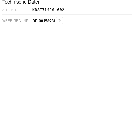
Technische Daten
KBAT71010-602
ART.-NR.
DE 90158231
WEEE-REG.-NR.