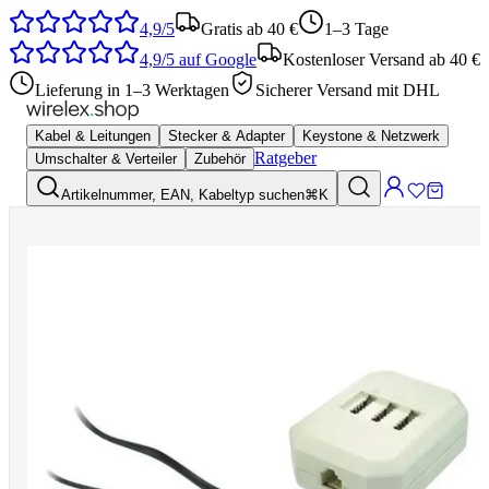
4,9/5
Gratis ab 40 €
1–3 Tage
4,9/5
auf Google
Kostenloser Versand ab 40 €
Lieferung in 1–3 Werktagen
Sicherer Versand mit DHL
Kabel & Leitungen
Stecker & Adapter
Keystone & Netzwerk
Ratgeber
Umschalter & Verteiler
Zubehör
Artikelnummer, EAN, Kabeltyp suchen
⌘K