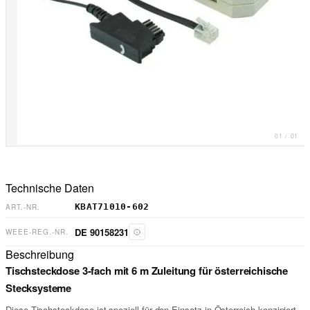
01
/
01
Technische Daten
KBAT71010-602
ART.-NR.
DE 90158231
WEEE-REG.-NR.
Beschreibung
Tischsteckdose 3-fach mit 6 m Zuleitung für österreichische
Stecksysteme
Diese Tischsteckdose ist speziell für den Einsatz in Österreich konzipiert