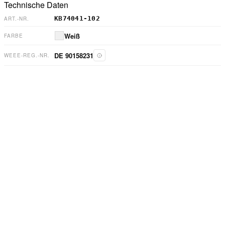
Technische Daten
KB74041-102
ART.-NR.
Weiß
FARBE
DE 90158231
WEEE-REG.-NR.