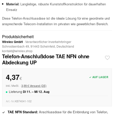
Material:
Langlebige, robuste Kunststoffkonstruktion für dauerhaften
Einsatz
Diese Telefon-Anschlussdose ist die ideale Lösung für eine geordnete und
ansprechende Telecom-Installation im privaten wie gewerblichen Bereich.
Produktsicherheit
Wirelex GmbH
· Verantwortlicher Inverkehrbringer
Schnodsenbach 49, 91443 Scheinfeld, Deutschland
kontakt@wirelex.shop
Telefon-Anschlußdose TAE NFN ohne
Abdeckung UP
4,37
✓ AUF LAGER
€
inkl. MwSt. ·
3,99 € Versand (DE)
Lieferung
Di
11
. –
Mi
12
.
Aug
Art.-Nr.
KB74041-102
TAE NFN Standard:
Anschlussdose für die Einbindung von Telefon,
✓