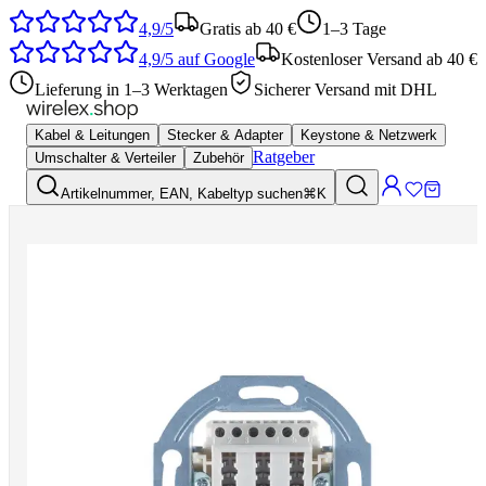
4,9/5
Gratis ab 40 €
1–3 Tage
4,9/5
auf Google
Kostenloser Versand ab 40 €
Lieferung in 1–3 Werktagen
Sicherer Versand mit DHL
Kabel & Leitungen
Stecker & Adapter
Keystone & Netzwerk
Ratgeber
Umschalter & Verteiler
Zubehör
Artikelnummer, EAN, Kabeltyp suchen
⌘K