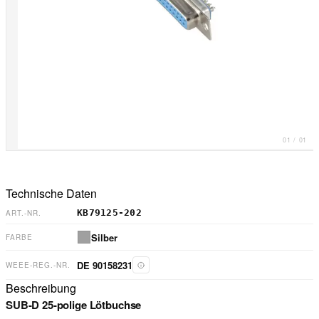
01
/
01
Technische Daten
KB79125-202
ART.-NR.
Silber
FARBE
DE 90158231
WEEE-REG.-NR.
Beschreibung
SUB-D 25-polige Lötbuchse