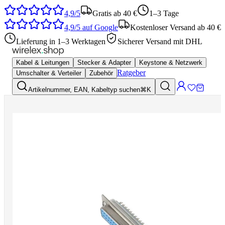
4,9/5
Gratis ab 40 €
1–3 Tage
4,9/5
auf Google
Kostenloser Versand ab 40 €
Lieferung in 1–3 Werktagen
Sicherer Versand mit DHL
Kabel & Leitungen
Stecker & Adapter
Keystone & Netzwerk
Ratgeber
Umschalter & Verteiler
Zubehör
Artikelnummer, EAN, Kabeltyp suchen
⌘K