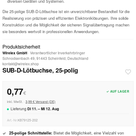
diversen Geräten und Systemen.
Die 25-polige SUB-D-Lötbuchse ist ein unverzichtbarer Bestandteil für die
Realisierung von präzisen und effizienten Elektroniklösungen. Ihre solide
Konstruktion und die Möglichkeit der sicheren Signalübertragung machen
sie besonders wertvoll in professionellen Anwendungen.
Produktsicherheit
Wirelex GmbH
· Verantwortlicher Inverkehrbringer
Schnodsenbach 49, 91443 Scheinfeld, Deutschland
kontakt@wirelex.shop
SUB-D-Lötbuchse, 25-polig
0,77
✓ AUF LAGER
€
inkl. MwSt. ·
3,99 € Versand (DE)
Lieferung
Di
11
. –
Mi
12
.
Aug
Art.-Nr.
KB79125-202
25-polige Schnittstelle:
Bietet die Möglichkeit, eine Vielzahl von
✓