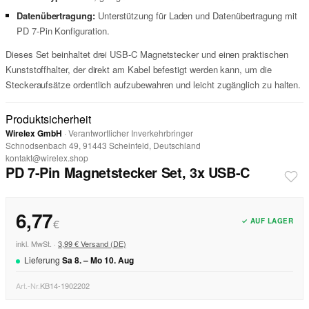
Datenübertragung:
Unterstützung für Laden und Datenübertragung mit
PD 7-Pin Konfiguration.
Dieses Set beinhaltet drei USB-C Magnetstecker und einen praktischen
Kunststoffhalter, der direkt am Kabel befestigt werden kann, um die
Steckeraufsätze ordentlich aufzubewahren und leicht zugänglich zu halten.
Produktsicherheit
Wirelex GmbH
· Verantwortlicher Inverkehrbringer
Schnodsenbach 49, 91443 Scheinfeld, Deutschland
kontakt@wirelex.shop
PD 7-Pin Magnetstecker Set, 3x USB-C
6,77
✓ AUF LAGER
€
inkl. MwSt. ·
3,99 € Versand (DE)
Lieferung
Sa
8
. –
Mo
10
.
Aug
Art.-Nr.
KB14-1902202