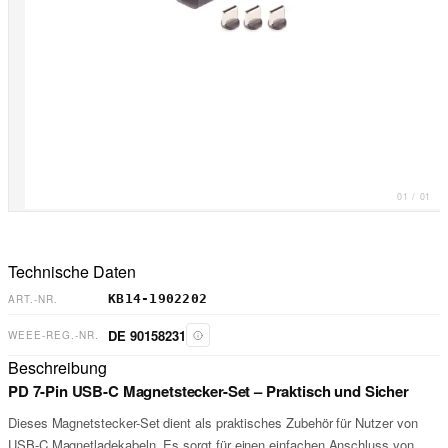
01
/
01
Technische Daten
KB14-1902202
ART.-NR.
DE 90158231
WEEE-REG.-NR.
Beschreibung
PD 7-Pin USB-C Magnetstecker-Set – Praktisch und Sicher
Dieses Magnetstecker-Set dient als praktisches Zubehör für Nutzer von
USB-C Magnetladekabeln. Es sorgt für einen einfachen Anschluss von