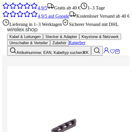
4,9/5
Gratis ab 40 €
1–3 Tage
4,9/5
auf Google
Kostenloser Versand ab 40 €
Lieferung in 1–3 Werktagen
Sicherer Versand mit DHL
Kabel & Leitungen
Stecker & Adapter
Keystone & Netzwerk
Ratgeber
Umschalter & Verteiler
Zubehör
Artikelnummer, EAN, Kabeltyp suchen
⌘K