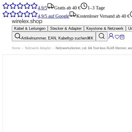
4,9/5
Gratis ab 40 €
1–3 Tage
4,9/5
auf Google
Kostenloser Versand ab 40 €
Kabel & Leitungen
Stecker & Adapter
Keystone & Netzwerk
Um
Artikelnummer, EAN, Kabeltyp suchen
⌘K
Home
›
Netzwerk Adapter
›
Netzwerkstecker, cat. 6A Tool-less RJ45 Stecker, we