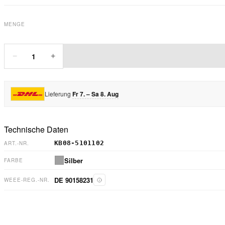
MENGE
1
−
+
Lieferung
Fr 7. – Sa 8. Aug
Technische Daten
KB08-5101102
ART.-NR.
Silber
FARBE
DE 90158231
WEEE-REG.-NR.