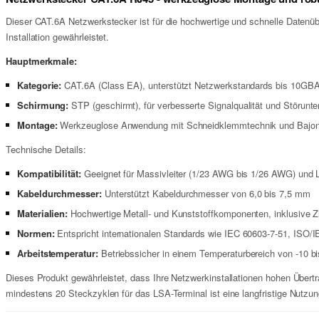
Dieser CAT.6A Netzwerkstecker ist für die hochwertige und schnelle Datenü
Installation gewährleistet.
Hauptmerkmale:
Kategorie:
CAT.6A (Class EA), unterstützt Netzwerkstandards bis 10GB
Schirmung:
STP (geschirmt), für verbesserte Signalqualität und Störunt
Montage:
Werkzeuglose Anwendung mit Schneidklemmtechnik und Bajonett
Technische Details:
Kompatibilität:
Geeignet für Massivleiter (1/23 AWG bis 1/26 AWG) und L
Kabeldurchmesser:
Unterstützt Kabeldurchmesser von 6,0 bis 7,5 mm
Materialien:
Hochwertige Metall- und Kunststoffkomponenten, inklusive Zi
Normen:
Entspricht internationalen Standards wie IEC 60603-7-51, ISO/
Arbeitstemperatur:
Betriebssicher in einem Temperaturbereich von -10 b
Dieses Produkt gewährleistet, dass Ihre Netzwerkinstallationen hohen Über
mindestens 20 Steckzyklen für das LSA-Terminal ist eine langfristige Nutzung