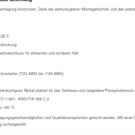
bertragung konstruiert. Dank der werkzeuglosen Montagetechnik und des präzis
ASE-T
erdrückung
verschluss für einfachen und sicheren Halt
itzenleiter (7/23 AWG bis 7/26 AWG)
nkdruckguss Nickel platiert für das Gehäuse und vergoldete Phosphorbronze f
IEC 11801, ANSI/TIA 568 C.2
is +60 °C
tragungsgeschwindigkeiten und Qualitätsansprüchen gerecht werden. Mit eine
 sichergestellt.