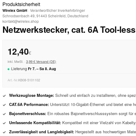
Produktsicherheit
Wirelex GmbH
· Verantwortlicher Inverkehrbringer
Schnodsenbach 49, 91443 Scheinfeld, Deutschland
kontakt@wirelex.shop
Netzwerkstecker, cat. 6A Tool-les
12,40
€
inkl. MwSt. ·
3,99 € Versand (DE)
Lieferung
Fr
7
. –
Sa
8
.
Aug
Art.-Nr.
KB08-5101102
Werkzeuglose Montage:
Schnell und einfach zu installieren, ohne sp
✓
CAT.6A Performance:
Unterstützt 10-Gigabit-Ethernet und bietet eine
✓
Bajonettverschluss:
Ein robustes Bajonettverschlusssystem sorgt für s
✓
Umfassende Kompatibilität:
Kompatibel mit einer Vielzahl von Kabelty
✓
Zuverlässigkeit und Langlebigkeit:
Hergestellt aus hochwertigen Materi
✓