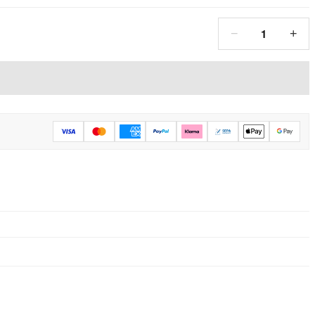
1
−
+