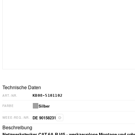
Technische Daten
KB08-5101102
ART.-NR.
Silber
FARBE
DE 90158231
WEEE-REG.-NR.
Beschreibung
Netzwerkstecker CAT.6A RJ45 - werkzeuglose Montage und rob