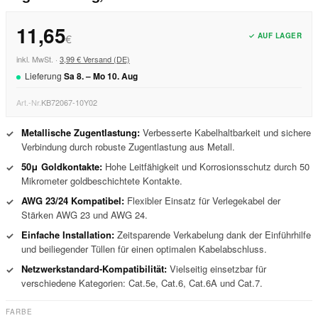
11,65
✓ AUF LAGER
€
inkl. MwSt. ·
3,99 € Versand (DE)
Lieferung
Sa
8
. –
Mo
10
.
Aug
Art.-Nr.
KB72067-10Y02
Metallische Zugentlastung:
Verbesserte Kabelhaltbarkeit und sichere
✓
Verbindung durch robuste Zugentlastung aus Metall.
50μ Goldkontakte:
Hohe Leitfähigkeit und Korrosionsschutz durch 50
✓
Mikrometer goldbeschichtete Kontakte.
AWG 23/24 Kompatibel:
Flexibler Einsatz für Verlegekabel der
✓
Stärken AWG 23 und AWG 24.
Einfache Installation:
Zeitsparende Verkabelung dank der Einführhilfe
✓
und beiliegender Tüllen für einen optimalen Kabelabschluss.
Netzwerkstandard-Kompatibilität:
Vielseitig einsetzbar für
✓
verschiedene Kategorien: Cat.5e, Cat.6, Cat.6A und Cat.7.
FARBE