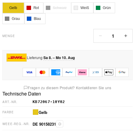
Gelb
Rot
Schwarz
Weiß
Grün
Grau
Blau
1
−
+
MENGE
Lieferung
Sa 8. – Mo 10. Aug
Fragen zu diesem Produkt? Kontaktieren Sie uns
Technische Daten
KB72067-10Y02
ART.-NR.
Gelb
FARBE
DE 90158231
WEEE-REG.-NR.