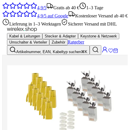
4,9/5
Gratis ab 40 €
1–3 Tage
4,9/5
auf Google
Kostenloser Versand ab 40 €
Lieferung in 1–3 Werktagen
Sicherer Versand mit DHL
Kabel & Leitungen
Stecker & Adapter
Keystone & Netzwerk
Ratgeber
Umschalter & Verteiler
Zubehör
Artikelnummer, EAN, Kabeltyp suchen
⌘K