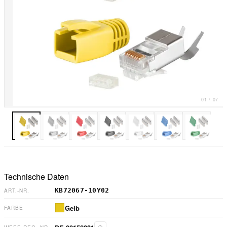
01
/
07
Technische Daten
KB72067-10Y02
ART.-NR.
Gelb
FARBE