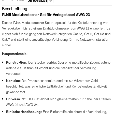
DE 90158231
WEEE-REG.-NR.
Beschreibung
RJ45 Modularstecker-Set für Verlegekabel AWG 23
Dieses RJ45 Modularstecker-Set ist speziell für die Konfektionierung von
Verlegekabeln bis zu einem Drahtdurchmesser von AWG 23 entworfen. Es
eignet sich für die gängigen Netzwerkkategorien Cat.5e, Cat.6, Cat.6A und
Cat.7 und stellt eine zuverlässige Verbindung für Ihre Netzwerkinstallation
sicher.
Hauptmerkmale:
Konstruktion:
Der Stecker verfügt über eine metallische Zugentlastung,
welche die Haltbarkeit erhöht und die Stabilität der Verbindung
verbessert.
Kontakte:
Die Präzisionskontakte sind mit 50 Mikrometer Gold
beschichtet, was eine hohe Leitfähigkeit und Korrosionsbeständigkeit
gewährleistet.
Universalität:
Das Set eignet sich gleichermaßen für Kabel der Stärken
AWG 23 und AWG 24.
Einfache Handhabung:
Eine Einführhilfe erleichtert die Verkabelung,