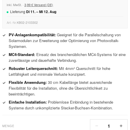
inkl. MwSt. ·
3,99 € Versand (DE)
Lieferung
Di
11
. –
Mi
12
.
Aug
Art.-Nr.
KB02-2103302
PV-Anlagenkompatibilität:
Geeignet für die Parallelschaltung von
✓
Solarmodulen zur Erweiterung oder Optimierung von Photovoltaik-
Systemen.
MC4-Standard:
Einsatz des branchenüblichen MC4-Systems für eine
✓
zuverlässige und dauerhafte Verbindung.
Robuster Leiterquerschnitt:
Mit 4mm² Querschnitt für hohe
✓
Leitfähigkeit und minimale Verluste konzipiert.
Flexible Anwendung:
30 cm Kabellänge bietet ausreichende
✓
Flexibilität für die Installation, ohne die Übersichtlichkeit zu
beeinträchtigen.
Einfache Installation:
Problemlose Einbindung in bestehende
✓
Systeme durch unkomplizierte Stecker-Buchsen-Kombination.
1
−
+
MENGE