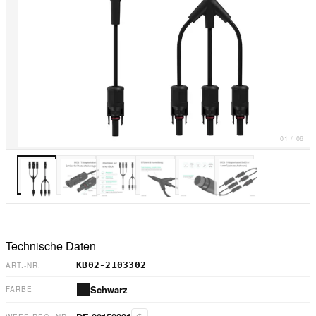
01
/
06
Technische Daten
KB02-2103302
ART.-NR.
Schwarz
FARBE