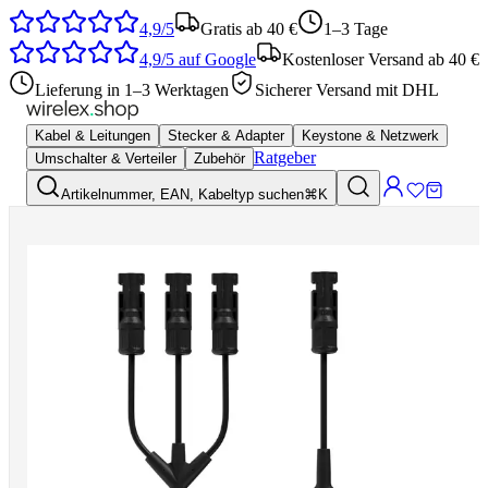
4,9/5
Gratis ab 40 €
1–3 Tage
4,9/5
auf Google
Kostenloser Versand ab 40 €
Lieferung in 1–3 Werktagen
Sicherer Versand mit DHL
Kabel & Leitungen
Stecker & Adapter
Keystone & Netzwerk
Ratgeber
Umschalter & Verteiler
Zubehör
Artikelnummer, EAN, Kabeltyp suchen
⌘K