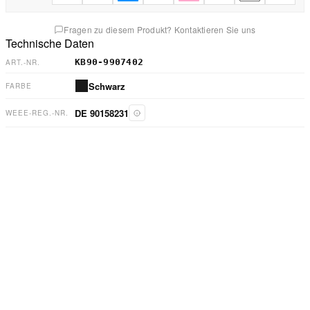
Fragen zu diesem Produkt? Kontaktieren Sie uns
Technische Daten
KB90-9907402
ART.-NR.
Schwarz
FARBE
DE 90158231
WEEE-REG.-NR.