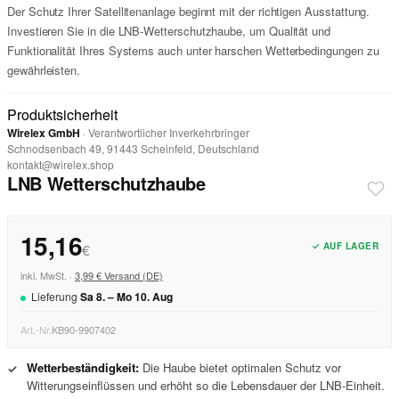
Der Schutz Ihrer Satellitenanlage beginnt mit der richtigen Ausstattung.
Investieren Sie in die LNB-Wetterschutzhaube, um Qualität und
Funktionalität Ihres Systems auch unter harschen Wetterbedingungen zu
gewährleisten.
Produktsicherheit
Wirelex GmbH
· Verantwortlicher Inverkehrbringer
Schnodsenbach 49, 91443 Scheinfeld, Deutschland
kontakt@wirelex.shop
LNB Wetterschutzhaube
15,16
✓ AUF LAGER
€
inkl. MwSt. ·
3,99 € Versand (DE)
Lieferung
Sa
8
. –
Mo
10
.
Aug
Art.-Nr.
KB90-9907402
Wetterbeständigkeit:
Die Haube bietet optimalen Schutz vor
✓
Witterungseinflüssen und erhöht so die Lebensdauer der LNB-Einheit.