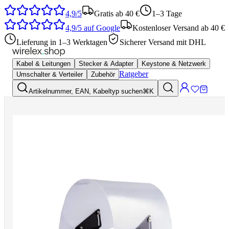
4,9/5
Gratis ab 40 €
1–3 Tage
4,9/5
auf Google
Kostenloser Versand ab 40 €
Lieferung in 1–3 Werktagen
Sicherer Versand mit DHL
Kabel & Leitungen
Stecker & Adapter
Keystone & Netzwerk
Ratgeber
Umschalter & Verteiler
Zubehör
Artikelnummer, EAN, Kabeltyp suchen
⌘K