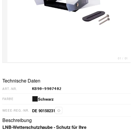
01
/
01
Technische Daten
KB90-9907402
ART.-NR.
Schwarz
FARBE
DE 90158231
WEEE-REG.-NR.
Beschreibung
LNB-Wetterschutzhaube - Schutz für Ihre