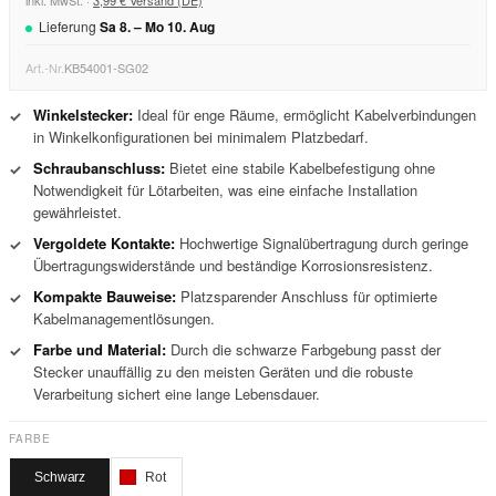
inkl. MwSt. ·
3,99 € Versand (DE)
Lieferung
Sa
8
. –
Mo
10
.
Aug
Art.-Nr.
KB54001-SG02
Winkelstecker:
Ideal für enge Räume, ermöglicht Kabelverbindungen
✓
in Winkelkonfigurationen bei minimalem Platzbedarf.
Schraubanschluss:
Bietet eine stabile Kabelbefestigung ohne
✓
Notwendigkeit für Lötarbeiten, was eine einfache Installation
gewährleistet.
Vergoldete Kontakte:
Hochwertige Signalübertragung durch geringe
✓
Übertragungswiderstände und beständige Korrosionsresistenz.
Kompakte Bauweise:
Platzsparender Anschluss für optimierte
✓
Kabelmanagementlösungen.
Farbe und Material:
Durch die schwarze Farbgebung passt der
✓
Stecker unauffällig zu den meisten Geräten und die robuste
Verarbeitung sichert eine lange Lebensdauer.
FARBE
Schwarz
Rot