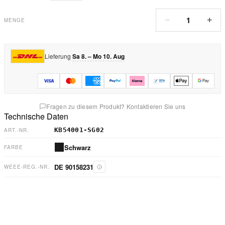
1
−
+
MENGE
Lieferung
Sa 8. – Mo 10. Aug
Fragen zu diesem Produkt? Kontaktieren Sie uns
Technische Daten
KB54001-SG02
ART.-NR.
Schwarz
FARBE
DE 90158231
WEEE-REG.-NR.