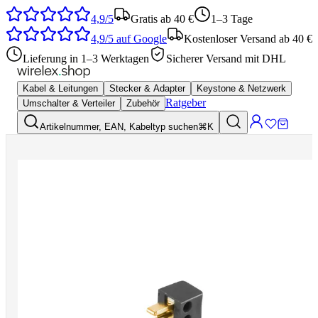
4,9/5
Gratis ab 40 €
1–3 Tage
4,9/5
auf Google
Kostenloser Versand ab 40 €
Lieferung in 1–3 Werktagen
Sicherer Versand mit DHL
Kabel & Leitungen
Stecker & Adapter
Keystone & Netzwerk
Ratgeber
Umschalter & Verteiler
Zubehör
Artikelnummer, EAN, Kabeltyp suchen
⌘K