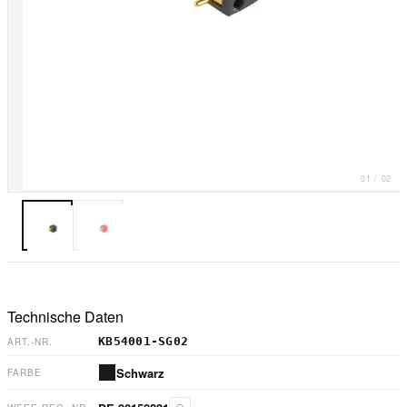
01
/
02
Technische Daten
KB54001-SG02
ART.-NR.
Schwarz
FARBE