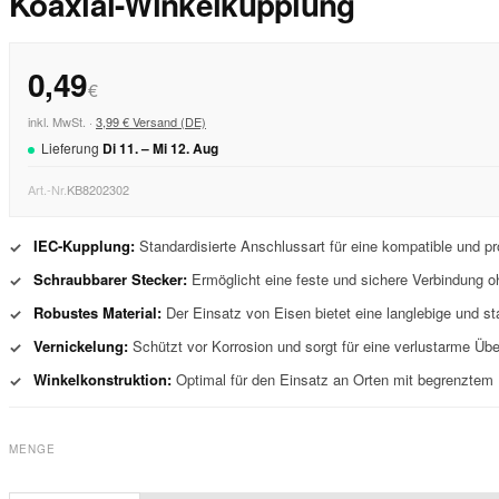
Koaxial-Winkelkupplung
0,49
€
inkl. MwSt. ·
3,99 € Versand (DE)
Lieferung
Di
11
. –
Mi
12
.
Aug
Art.-Nr.
KB8202302
IEC-Kupplung:
Standardisierte Anschlussart für eine kompatible und p
✓
Schraubbarer Stecker:
Ermöglicht eine feste und sichere Verbindung o
✓
Robustes Material:
Der Einsatz von Eisen bietet eine langlebige und st
✓
Vernickelung:
Schützt vor Korrosion und sorgt für eine verlustarme Übe
✓
Winkelkonstruktion:
Optimal für den Einsatz an Orten mit begrenztem
✓
MENGE