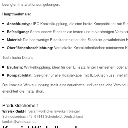
beengten Installationsumgebungen.
Hauptmerkmale:
Anschlusstyp:
IEC-Koaxialkupplung, die eine breite Kompatibilität mit Sta
Befestigung:
Schraubbarer Stecker zur festen und zuverlässigen Verbind
Material:
Die hochwertige Eisenkonstruktion des Steckers gewährleistet Hal
Oberflächenbeschichtung:
Vernickelte Kontaktoberflächen minimieren Kor
Technische Details:
Bauform:
Winkelkupplung, ideal für den Einsatz hinter Fernsehern oder a
Kompatibilität:
Geeignet für alle Koaxialkabel mit IEC-Anschluss, vielfält
Die koaxiale Winkelkupplung stellt eine dauerhafte und verlässliche Verbindu
erleichtert die Installation.
Produktsicherheit
Wirelex GmbH
· Verantwortlicher Inverkehrbringer
Schnodsenbach 49, 91443 Scheinfeld, Deutschland
kontakt@wirelex.shop