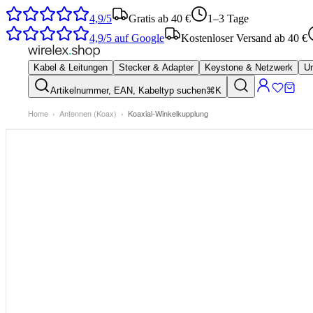
4,9/5
Gratis ab 40 €
1–3 Tage
4,9/5
auf Google
Kostenloser Versand ab 40 €
Kabel & Leitungen
Stecker & Adapter
Keystone & Netzwerk
Um
Artikelnummer, EAN, Kabeltyp suchen
⌘K
Home
›
Antennen (Koax)
›
Koaxial-Winkelkupplung