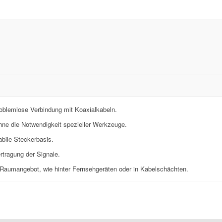
roblemlose Verbindung mit Koaxialkabeln.
hne die Notwendigkeit spezieller Werkzeuge.
abile Steckerbasis.
rtragung der Signale.
 Raumangebot, wie hinter Fernsehgeräten oder in Kabelschächten.