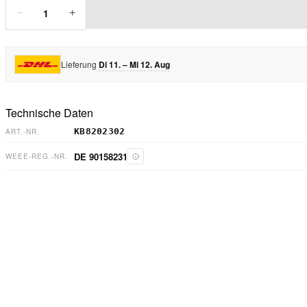
1
−
+
Lieferung
Di 11. – Mi 12. Aug
Technische Daten
KB8202302
ART.-NR.
DE 90158231
WEEE-REG.-NR.