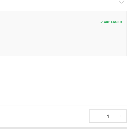
✓ AUF LAGER
1
−
+