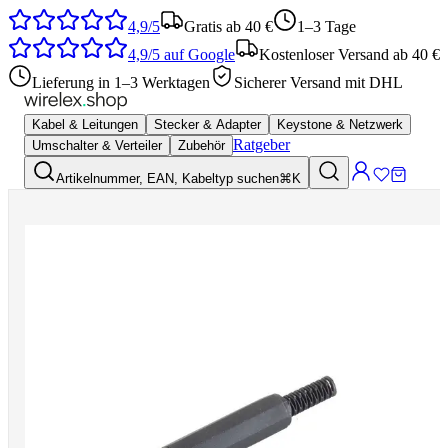
4,9/5
Gratis ab 40 €
1–3 Tage
4,9/5
auf Google
Kostenloser Versand ab 40 €
Lieferung in 1–3 Werktagen
Sicherer Versand mit DHL
Kabel & Leitungen
Stecker & Adapter
Keystone & Netzwerk
Ratgeber
Umschalter & Verteiler
Zubehör
Artikelnummer, EAN, Kabeltyp suchen
⌘K