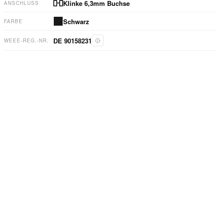
Klinke 6,3mm Buchse
ANSCHLUSS
Schwarz
FARBE
DE 90158231
WEEE-REG.-NR.