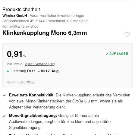
Produktsicherheit
Wirelex GmbH
· Verantwortlicher Inverkehrbringer
Schnodsenbach 49, 91443 Scheinfeld, Deutschland
kontakt@wirelex.shop
Klinkenkupplung Mono 6,3mm
0,91
✓ AUF LAGER
€
inkl. MwSt. ·
3,99 € Versand (DE)
Lieferung
Di
11
. –
Mi
12
.
Aug
Art.-Nr.
KB5070002
Erweiterte Konnektivität:
Die Klinkenkupplung erlaubt das Verbinden
✓
von zwei Mono-Klinkensteckern der Größe 6,3 mm, womit sie als
Adapter oder Verlängerung dient.
Mono-Signalübertragung:
Geeignet für monaurale
✓
Audioverbindungen, sorgt sie für eine klare und ungestörte
Signalübertragung.