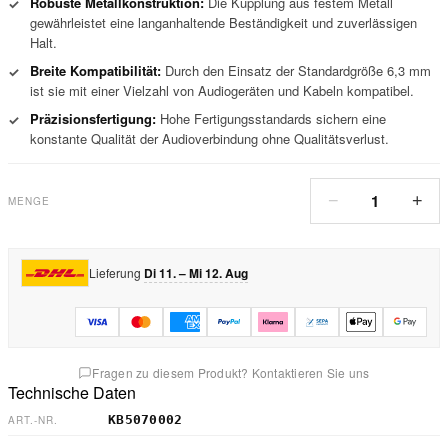
Robuste Metallkonstruktion:
Die Kupplung aus festem Metall
✓
gewährleistet eine langanhaltende Beständigkeit und zuverlässigen
Halt.
Breite Kompatibilität:
Durch den Einsatz der Standardgröße 6,3 mm
✓
ist sie mit einer Vielzahl von Audiogeräten und Kabeln kompatibel.
Präzisionsfertigung:
Hohe Fertigungsstandards sichern eine
✓
konstante Qualität der Audioverbindung ohne Qualitätsverlust.
1
−
+
MENGE
Lieferung
Di 11. – Mi 12. Aug
Fragen zu diesem Produkt? Kontaktieren Sie uns
Technische Daten
KB5070002
ART.-NR.