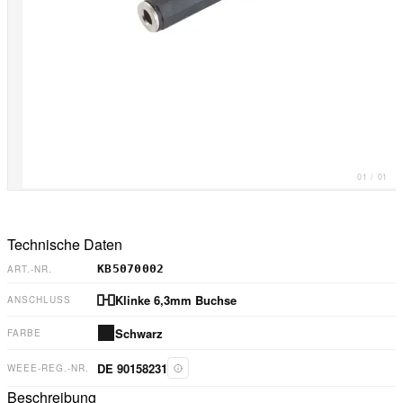
01
/
01
Technische Daten
KB5070002
ART.-NR.
Klinke 6,3mm Buchse
ANSCHLUSS
Schwarz
FARBE
DE 90158231
WEEE-REG.-NR.
Beschreibung