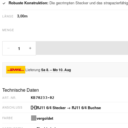
Robuste Konstruktion:
Die gecrimpten Stecker und das strapazierfähig
✓
3,00m
LÄNGE
MENGE
1
−
+
Lieferung
Sa 8. – Mo 10. Aug
Technische Daten
KB70233-02
ART.-NR.
RJ11 6/4 Stecker
→ RJ11 6/4 Buchse
ANSCHLUSS
vergoldet
FARBE