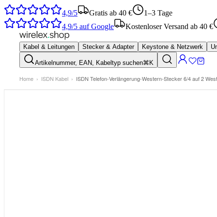
4,9/5
Gratis ab 40 €
1–3 Tage
4,9/5
auf Google
Kostenloser Versand ab 40 €
Kabel & Leitungen
Stecker & Adapter
Keystone & Netzwerk
Um
Artikelnummer, EAN, Kabeltyp suchen
⌘K
Home
›
ISDN Kabel
›
ISDN Telefon-Verlängerung-Western-Stecker 6/4 auf 2 Wes