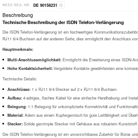
DE 90158231
WEEE-REG.-NR.
Beschreibung
Technische Beschreibung der ISDN Telefon-Verlängerung
Die ISDN Telefon-Verlängerung ist ein hochwertiges Kommunikationszubehör, 
RJ11 6/4 Buchsen auf der anderen Seite, dies ermöglicht den Anschluss v
Hauptmerkmale:
Multi-Anschlussmöglichkeit:
Ermöglicht die Erweiterung eines ISDN-An
Hohe Kontaktsicherheit:
Vergoldete Kontakte gewährleisten eine korrosio
Technische Details:
Anschlüsse:
1 x RJ11 6/4 Stecker auf 2 x RJ11 6/4 Buchsen.
Aufbau:
4-adriges, flaches Kabel für eine einfache Handhabung und Instal
Belegung:
1:1 Belegung für unkomplizierte Konnektivität und Funktionalit
Material:
Adern aus einem Kupfergemisch für gute Leitfähigkeit und Über
Stecker:
Solide gecrimpte Stecker mit Gehäuse aus robustem Kunststoff
Die ISDN Telefon-Verlängerung ist ein unverzichtbares Zubehör für Büros un