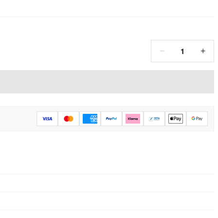
1
−
+