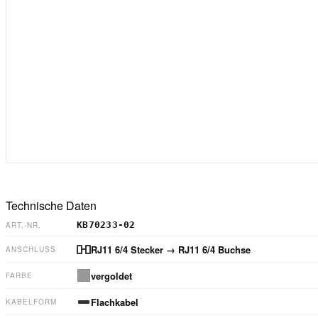
Technische Daten
KB70233-02
ART.-NR.
RJ11 6/4 Stecker
→ RJ11 6/4 Buchse
ANSCHLUSS
vergoldet
FARBE
Flachkabel
KABELFORM