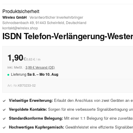
Produktsicherheit
Wirelex GmbH
· Verantwortlicher Inverkehrbringer
Schnodsenbach 49, 91443 Scheinfeld, Deutschland
kontakt@wirelex.shop
ISDN Telefon-Verlängerung-Wester
1,90
€
0,63 € / m
inkl. MwSt. ·
3,99 € Versand (DE)
Lieferung
Sa
8
. –
Mo
10
.
Aug
Art.-Nr.
KB70233-02
Vielseitige Erweiterung:
Erlaubt den Anschluss von zwei Geräten an e
✓
Vergoldete Kontakte:
Sorgen für eine verbesserte Signalübertragung un
✓
Standardkonforme Belegung:
Mit einer 1:1 Belegung für eine zuverlä
✓
Hochwertiges Kupfergemisch:
Gewährleistet eine effiziente Signalübe
✓