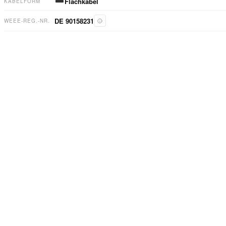
Flachkabel
KABELFORM
DE 90158231
WEEE-REG.-NR.