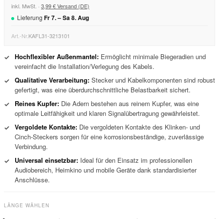
inkl. MwSt. ·
3,99 € Versand (DE)
Lieferung
Fr
7
. –
Sa
8
.
Aug
Art.-Nr.
KAFL31-3213101
Hochflexibler Außenmantel:
Ermöglicht minimale Biegeradien und
✓
vereinfacht die Installation/Verlegung des Kabels.
Qualitative Verarbeitung:
Stecker und Kabelkomponenten sind robust
✓
gefertigt, was eine überdurchschnittliche Belastbarkeit sichert.
Reines Kupfer:
Die Adern bestehen aus reinem Kupfer, was eine
✓
optimale Leitfähigkeit und klaren Signalübertragung gewährleistet.
Vergoldete Kontakte:
Die vergoldeten Kontakte des Klinken- und
✓
Cinch-Steckers sorgen für eine korrosionsbeständige, zuverlässige
Verbindung.
Universal einsetzbar:
Ideal für den Einsatz im professionellen
✓
Audiobereich, Heimkino und mobile Geräte dank standardisierter
Anschlüsse.
LÄNGE WÄHLEN