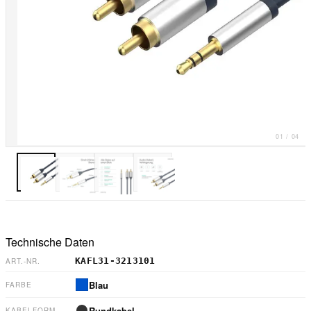
01
/
04
Technische Daten
KAFL31-3213101
ART.-NR.
Blau
FARBE
Rundkabel
KABELFORM