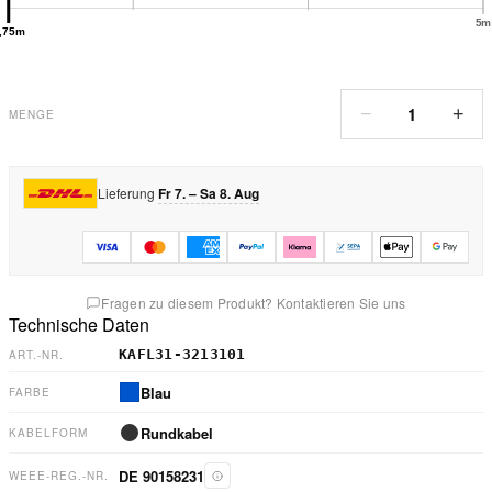
5m
,75m
1
−
+
MENGE
Lieferung
Fr 7. – Sa 8. Aug
Fragen zu diesem Produkt? Kontaktieren Sie uns
Technische Daten
KAFL31-3213101
ART.-NR.
Blau
FARBE
Rundkabel
KABELFORM
DE 90158231
WEEE-REG.-NR.