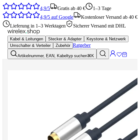
4,9/5
Gratis ab 40 €
1–3 Tage
4,9/5
auf Google
Kostenloser Versand ab 40 €
Lieferung in 1–3 Werktagen
Sicherer Versand mit DHL
Kabel & Leitungen
Stecker & Adapter
Keystone & Netzwerk
Ratgeber
Umschalter & Verteiler
Zubehör
Artikelnummer, EAN, Kabeltyp suchen
⌘K