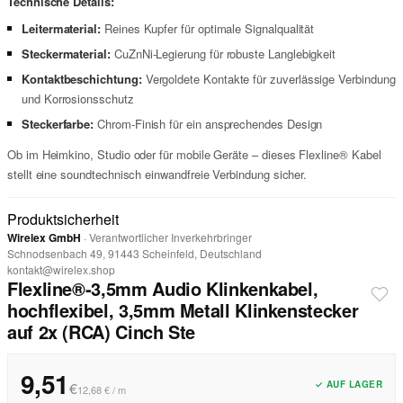
Technische Details:
Leitermaterial:
Reines Kupfer für optimale Signalqualität
Steckermaterial:
CuZnNi-Legierung für robuste Langlebigkeit
Kontaktbeschichtung:
Vergoldete Kontakte für zuverlässige Verbindung
und Korrosionsschutz
Steckerfarbe:
Chrom-Finish für ein ansprechendes Design
Ob im Heimkino, Studio oder für mobile Geräte – dieses Flexline® Kabel
stellt eine soundtechnisch einwandfreie Verbindung sicher.
Produktsicherheit
Wirelex GmbH
· Verantwortlicher Inverkehrbringer
Schnodsenbach 49, 91443 Scheinfeld, Deutschland
kontakt@wirelex.shop
Flexline®-3,5mm Audio Klinkenkabel,
hochflexibel, 3,5mm Metall Klinkenstecker
auf 2x (RCA) Cinch Ste
9,51
✓ AUF LAGER
€
12,68 € / m