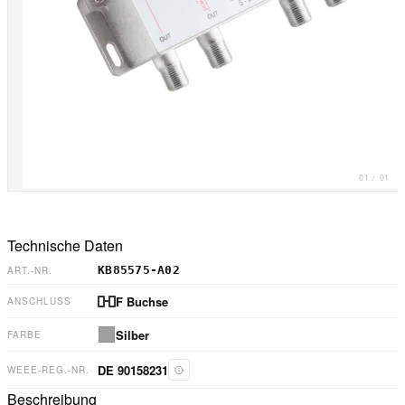
01
/
01
Technische Daten
KB85575-A02
ART.-NR.
F Buchse
ANSCHLUSS
Silber
FARBE
DE 90158231
WEEE-REG.-NR.
Beschreibung