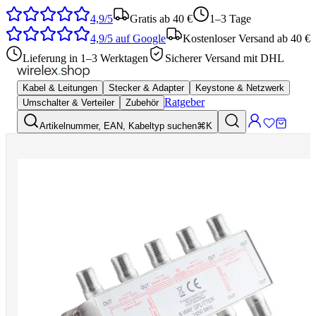
4,9/5
Gratis ab 40 €
1–3 Tage
4,9/5
auf Google
Kostenloser Versand ab 40 €
Lieferung in 1–3 Werktagen
Sicherer Versand mit DHL
Kabel & Leitungen
Stecker & Adapter
Keystone & Netzwerk
Ratgeber
Umschalter & Verteiler
Zubehör
Artikelnummer, EAN, Kabeltyp suchen
⌘K