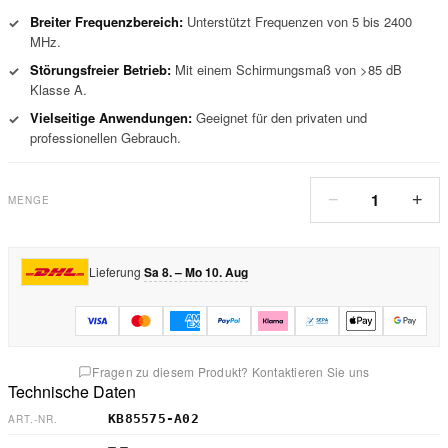
Breiter Frequenzbereich:
Unterstützt Frequenzen von 5 bis 2400
✓
MHz.
Störungsfreier Betrieb:
Mit einem Schirmungsmaß von >85 dB
✓
Klasse A.
Vielseitige Anwendungen:
Geeignet für den privaten und
✓
professionellen Gebrauch.
1
−
+
MENGE
Lieferung
Sa 8. – Mo 10. Aug
Fragen zu diesem Produkt? Kontaktieren Sie uns
Technische Daten
KB85575-A02
ART.-NR.