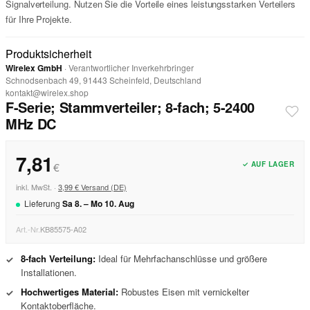
Signalverteilung. Nutzen Sie die Vorteile eines leistungsstarken Verteilers
für Ihre Projekte.
Produktsicherheit
Wirelex GmbH
· Verantwortlicher Inverkehrbringer
Schnodsenbach 49, 91443 Scheinfeld, Deutschland
kontakt@wirelex.shop
F-Serie; Stammverteiler; 8-fach; 5-2400
MHz DC
7,81
✓ AUF LAGER
€
inkl. MwSt. ·
3,99 € Versand (DE)
Lieferung
Sa
8
. –
Mo
10
.
Aug
Art.-Nr.
KB85575-A02
8-fach Verteilung:
Ideal für Mehrfachanschlüsse und größere
✓
Installationen.
Hochwertiges Material:
Robustes Eisen mit vernickelter
✓
Kontaktoberfläche.