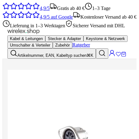
4,9/5
Gratis ab 40 €
1–3 Tage
4,9/5
auf Google
Kostenloser Versand ab 40 €
Lieferung in 1–3 Werktagen
Sicherer Versand mit DHL
Kabel & Leitungen
Stecker & Adapter
Keystone & Netzwerk
Ratgeber
Umschalter & Verteiler
Zubehör
Artikelnummer, EAN, Kabeltyp suchen
⌘K