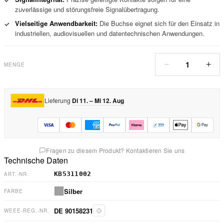
zuverlässige und störungsfreie Signalübertragung.
Vielseitige Anwendbarkeit:
Die Buchse eignet sich für den Einsatz in
✓
industriellen, audiovisuellen und datentechnischen Anwendungen.
1
−
+
MENGE
Lieferung
Di 11. – Mi 12. Aug
Fragen zu diesem Produkt? Kontaktieren Sie uns
Technische Daten
KB5311002
ART.-NR.
Silber
FARBE
DE 90158231
WEEE-REG.-NR.