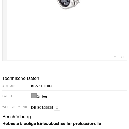
01
/
01
Technische Daten
KB5311002
ART.-NR.
Silber
FARBE
DE 90158231
WEEE-REG.-NR.
Beschreibung
Robuste 5-polige Einbaubuchse für professionelle