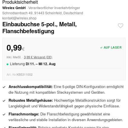
Produktsicherheit
Wirelex GmbH
· Verantwortlicher Inverkehrbringer
Schnodsenbach 49, 91443 Scheinfeld, Deutschland
kontakt@wirelex.shop
Einbaubuchse 5-pol., Metall,
Flanschbefestigung
0,99
✓ AUF LAGER
€
inkl. MwSt. ·
3,99 € Versand (DE)
Lieferung
Di
11
. –
Mi
12
.
Aug
Art.-Nr.
KB5311002
Anschlusskompatibilität:
Eine 5-polige DIN-Konfiguration ermöglicht
✓
die Nutzung mit kompatiblen Stecksystemen und Geräten.
Robustes Metallgehäuse:
Hochwertige Metallkonstruktion sorgt für
✓
Langlebigkeit und Widerstandsfähigkeit gegen physische Einflüsse.
Flanschmontage:
Die Flanschbefestigung gewährleistet eine
✓
verlässliche und stabile Installation in diversen Anwendungsgebieten.
Signalintegrität:
Präzise gefertigte Kontakte sorgen für eine
✓