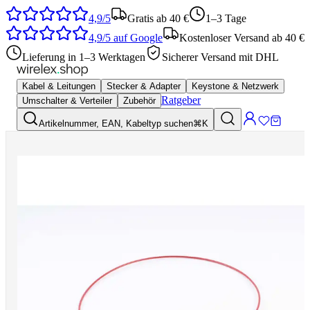
4,9/5
Gratis ab 40 €
1–3 Tage
4,9/5
auf Google
Kostenloser Versand ab 40 €
Lieferung in 1–3 Werktagen
Sicherer Versand mit DHL
Kabel & Leitungen
Stecker & Adapter
Keystone & Netzwerk
Ratgeber
Umschalter & Verteiler
Zubehör
Artikelnummer, EAN, Kabeltyp suchen
⌘K