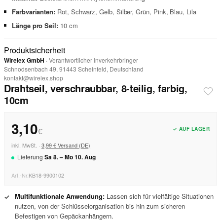
Farbvarianten:
Rot, Schwarz, Gelb, Silber, Grün, Pink, Blau, Lila
Länge pro Seil:
10 cm
Produktsicherheit
Wirelex GmbH
· Verantwortlicher Inverkehrbringer
Schnodsenbach 49, 91443 Scheinfeld, Deutschland
kontakt@wirelex.shop
Drahtseil, verschraubbar, 8-teilig, farbig,
10cm
3,10
✓ AUF LAGER
€
inkl. MwSt. ·
3,99 € Versand (DE)
Lieferung
Sa
8
. –
Mo
10
.
Aug
Art.-Nr.
KB18-9900102
Multifunktionale Anwendung:
Lassen sich für vielfältige Situationen
✓
nutzen, von der Schlüsselorganisation bis hin zum sicheren
Befestigen von Gepäckanhängern.