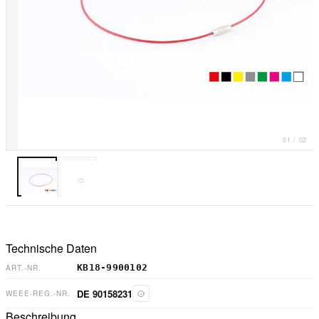
01
/
02
Technische Daten
KB18-9900102
ART.-NR.
DE 90158231
WEEE-REG.-NR.
Beschreibung