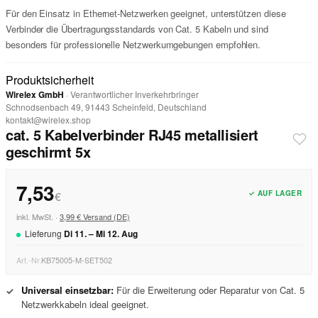
Für den Einsatz in Ethernet-Netzwerken geeignet, unterstützen diese
Verbinder die Übertragungsstandards von Cat. 5 Kabeln und sind
besonders für professionelle Netzwerkumgebungen empfohlen.
Produktsicherheit
Wirelex GmbH
· Verantwortlicher Inverkehrbringer
Schnodsenbach 49, 91443 Scheinfeld, Deutschland
kontakt@wirelex.shop
cat. 5 Kabelverbinder RJ45 metallisiert
geschirmt 5x
7,53
✓ AUF LAGER
€
inkl. MwSt. ·
3,99 € Versand (DE)
Lieferung
Di
11
. –
Mi
12
.
Aug
Art.-Nr.
KB75005-M-SET502
Universal einsetzbar:
Für die Erweiterung oder Reparatur von Cat. 5
✓
Netzwerkkabeln ideal geeignet.