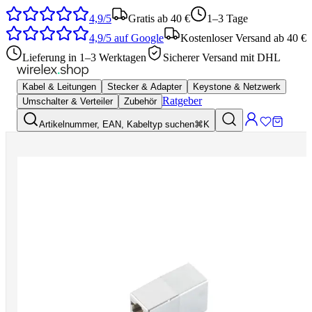
4,9/5
Gratis ab 40 €
1–3 Tage
4,9/5
auf Google
Kostenloser Versand ab 40 €
Lieferung in 1–3 Werktagen
Sicherer Versand mit DHL
Kabel & Leitungen
Stecker & Adapter
Keystone & Netzwerk
Ratgeber
Umschalter & Verteiler
Zubehör
Artikelnummer, EAN, Kabeltyp suchen
⌘K