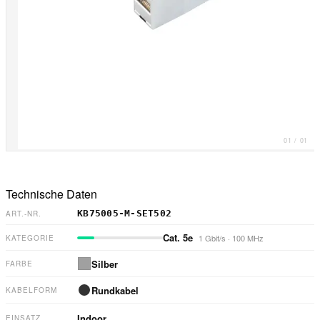
01
/
01
Technische Daten
KB75005-M-SET502
ART.-NR.
Cat. 5e
1 Gbit/s
·
100 MHz
KATEGORIE
Silber
FARBE
Rundkabel
KABELFORM
Indoor
EINSATZ