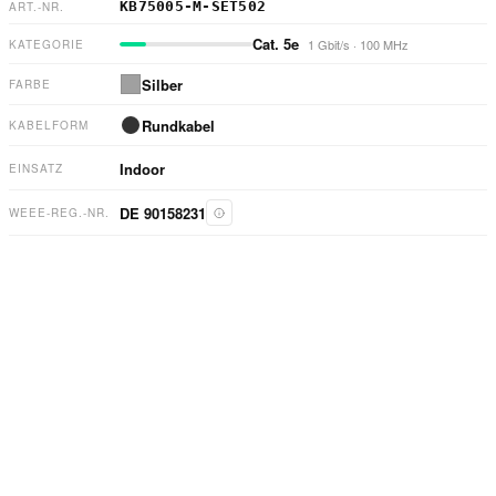
KB75005-M-SET502
ART.-NR.
Cat. 5e
1 Gbit/s
·
100 MHz
KATEGORIE
Silber
FARBE
Rundkabel
KABELFORM
Indoor
EINSATZ
DE 90158231
WEEE-REG.-NR.