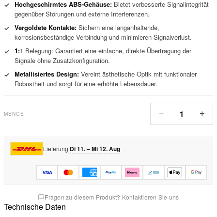
Hochgeschirmtes ABS-Gehäuse:
Bietet verbesserte Signalintegrität
✓
gegenüber Störungen und externe Interferenzen.
Vergoldete Kontakte:
Sichern eine langanhaltende,
✓
korrosionsbeständige Verbindung und minimieren Signalverlust.
1:
1 Belegung: Garantiert eine einfache, direkte Übertragung der
✓
Signale ohne Zusatzkonfiguration.
Metallisiertes Design:
Vereint ästhetische Optik mit funktionaler
✓
Robustheit und sorgt für eine erhöhte Lebensdauer.
1
−
+
MENGE
Lieferung
Di 11. – Mi 12. Aug
Fragen zu diesem Produkt? Kontaktieren Sie uns
Technische Daten