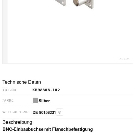
01
/
01
Technische Daten
KB98808-102
ART.-NR.
Silber
FARBE
DE 90158231
WEEE-REG.-NR.
Beschreibung
BNC-Einbaubuchse mit Flanschbefestigung