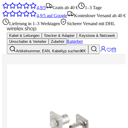
4,9/5
Gratis ab 40 €
1–3 Tage
4,9/5
auf Google
Kostenloser Versand ab 40 €
Lieferung in 1–3 Werktagen
Sicherer Versand mit DHL
Kabel & Leitungen
Stecker & Adapter
Keystone & Netzwerk
Ratgeber
Umschalter & Verteiler
Zubehör
Artikelnummer, EAN, Kabeltyp suchen
⌘K