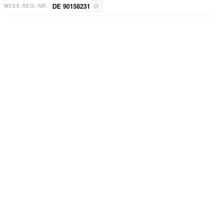
DE 90158231
WEEE-REG.-NR.