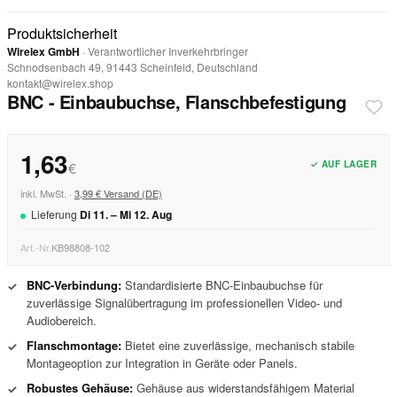
Produktsicherheit
Wirelex GmbH
· Verantwortlicher Inverkehrbringer
Schnodsenbach 49, 91443 Scheinfeld, Deutschland
kontakt@wirelex.shop
BNC - Einbaubuchse, Flanschbefestigung
1,63
✓ AUF LAGER
€
inkl. MwSt. ·
3,99 € Versand (DE)
Lieferung
Di
11
. –
Mi
12
.
Aug
Art.-Nr.
KB98808-102
BNC-Verbindung:
Standardisierte BNC-Einbaubuchse für
✓
zuverlässige Signalübertragung im professionellen Video- und
Audiobereich.
Flanschmontage:
Bietet eine zuverlässige, mechanisch stabile
✓
Montageoption zur Integration in Geräte oder Panels.
Robustes Gehäuse:
Gehäuse aus widerstandsfähigem Material
✓