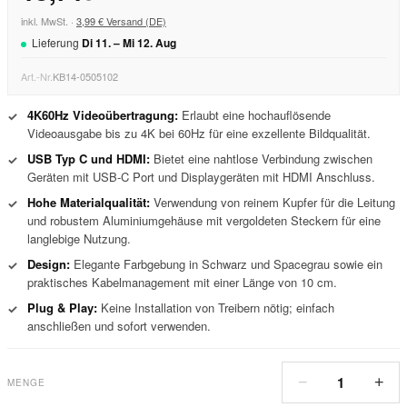
inkl. MwSt. ·
3,99 € Versand (DE)
Lieferung
Di
11
. –
Mi
12
.
Aug
Art.-Nr.
KB14-0505102
4K60Hz Videoübertragung:
Erlaubt eine hochauflösende
✓
Videoausgabe bis zu 4K bei 60Hz für eine exzellente Bildqualität.
USB Typ C und HDMI:
Bietet eine nahtlose Verbindung zwischen
✓
Geräten mit USB-C Port und Displaygeräten mit HDMI Anschluss.
Hohe Materialqualität:
Verwendung von reinem Kupfer für die Leitung
✓
und robustem Aluminiumgehäuse mit vergoldeten Steckern für eine
langlebige Nutzung.
Design:
Elegante Farbgebung in Schwarz und Spacegrau sowie ein
✓
praktisches Kabelmanagement mit einer Länge von 10 cm.
Plug & Play:
Keine Installation von Treibern nötig; einfach
✓
anschließen und sofort verwenden.
1
−
+
MENGE