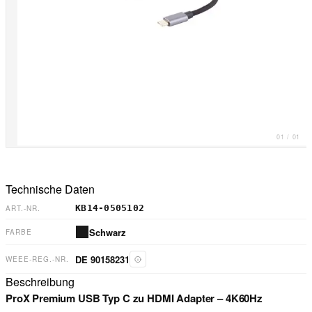
01
/
01
Technische Daten
KB14-0505102
ART.-NR.
Schwarz
FARBE
DE 90158231
WEEE-REG.-NR.
Beschreibung
ProX Premium USB Typ C zu HDMI Adapter – 4K60Hz