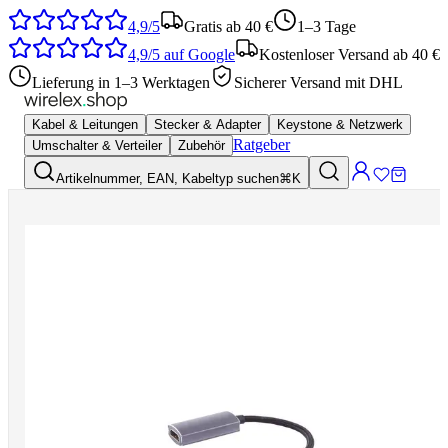
4,9/5
Gratis ab 40 €
1–3 Tage
4,9/5
auf Google
Kostenloser Versand ab 40 €
Lieferung in 1–3 Werktagen
Sicherer Versand mit DHL
Kabel & Leitungen
Stecker & Adapter
Keystone & Netzwerk
Ratgeber
Umschalter & Verteiler
Zubehör
Artikelnummer, EAN, Kabeltyp suchen
⌘K