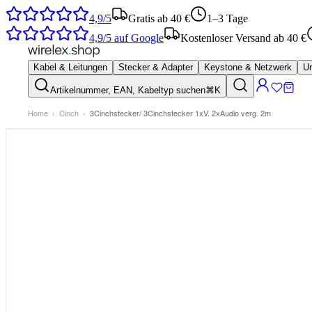
4,9/5
Gratis ab 40 €
1–3 Tage
4,9/5
auf Google
Kostenloser Versand ab 40 €
Kabel & Leitungen
Stecker & Adapter
Keystone & Netzwerk
Um
Artikelnummer, EAN, Kabeltyp suchen
⌘K
Home
›
Cinch
›
3Cinchstecker/ 3Cinchstecker 1xV. 2xAudio verg. 2m