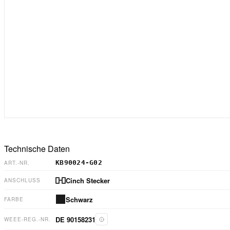
Technische Daten
KB90024-G02
ART.-NR.
Cinch Stecker
ANSCHLUSS
Schwarz
FARBE
DE 90158231
WEEE-REG.-NR.