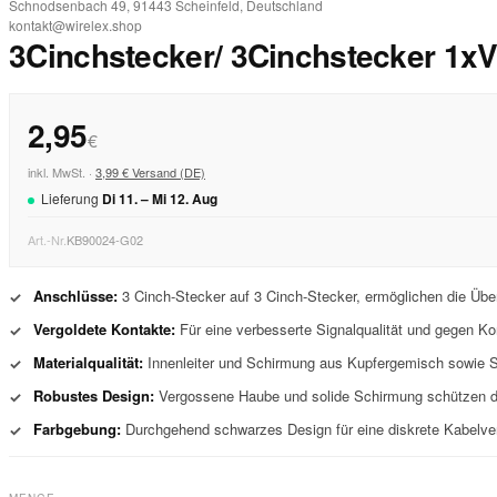
Schnodsenbach 49, 91443 Scheinfeld, Deutschland
kontakt@wirelex.shop
3Cinchstecker/ 3Cinchstecker 1xV
2,95
€
inkl. MwSt. ·
3,99 € Versand (DE)
Lieferung
Di
11
. –
Mi
12
.
Aug
Art.-Nr.
KB90024-G02
Anschlüsse:
3 Cinch-Stecker auf 3 Cinch-Stecker, ermöglichen die Übe
✓
Vergoldete Kontakte:
Für eine verbesserte Signalqualität und gegen Ko
✓
Materialqualität:
Innenleiter und Schirmung aus Kupfergemisch sowie St
✓
Robustes Design:
Vergossene Haube und solide Schirmung schützen d
✓
Farbgebung:
Durchgehend schwarzes Design für eine diskrete Kabelverl
✓