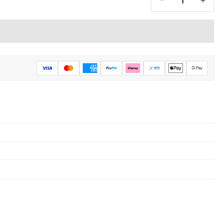
1
−
+