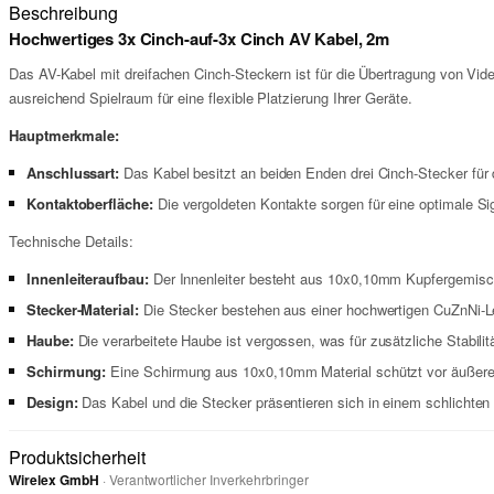
Beschreibung
Hochwertiges 3x Cinch-auf-3x Cinch AV Kabel, 2m
Das AV-Kabel mit dreifachen Cinch-Steckern ist für die Übertragung von Vide
ausreichend Spielraum für eine flexible Platzierung Ihrer Geräte.
Hauptmerkmale:
Anschlussart:
Das Kabel besitzt an beiden Enden drei Cinch-Stecker für
Kontaktoberfläche:
Die vergoldeten Kontakte sorgen für eine optimale Sig
Technische Details:
Innenleiteraufbau:
Der Innenleiter besteht aus 10x0,10mm Kupfergemisch,
Stecker-Material:
Die Stecker bestehen aus einer hochwertigen CuZnNi-Le
Haube:
Die verarbeitete Haube ist vergossen, was für zusätzliche Stabilit
Schirmung:
Eine Schirmung aus 10x0,10mm Material schützt vor äußeren 
Design:
Das Kabel und die Stecker präsentieren sich in einem schlichten
Produktsicherheit
Wirelex GmbH
· Verantwortlicher Inverkehrbringer