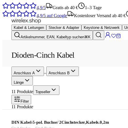
4,9/5
Gratis ab 40 €
1–3 Tage
4,9/5
auf Google
Kostenloser Versand ab 40 €
Kabel & Leitungen
Stecker & Adapter
Keystone & Netzwerk
Um
Artikelnummer, EAN, Kabeltyp suchen
⌘K
Dioden-Cinch Kabel
–
Anschluss A
Anschluss B
Länge
11
Produkte
Topseller
Filter
11
Produkte
DIN Kabel-5-pol. Buchse/ 2Cinchstecker,Kabels.0,2m