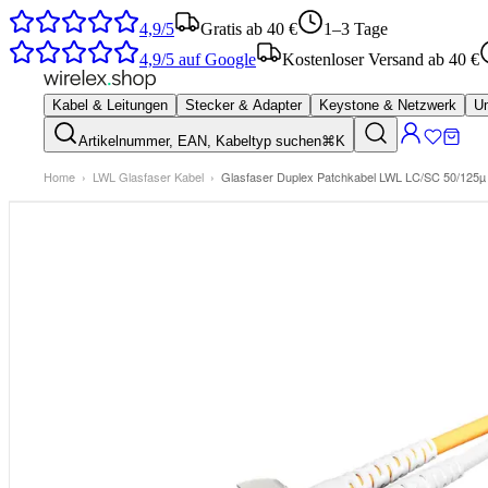
4,9/5
Gratis ab 40 €
1–3 Tage
4,9/5
auf Google
Kostenloser Versand ab 40 €
Kabel & Leitungen
Stecker & Adapter
Keystone & Netzwerk
Um
Artikelnummer, EAN, Kabeltyp suchen
⌘K
Home
›
LWL Glasfaser Kabel
›
Glasfaser Duplex Patchkabel LWL LC/SC 50/125