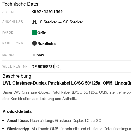
Technische Daten
KB07-53011502
ART.-NR.
LC Stecker
→ SC Stecker
ANSCHLUSS
Grün
FARBE
Rundkabel
KABELFORM
Duplex
MODUS
DE 90158231
WEEE-REG.-NR.
Beschreibung
LWL Glasfaser-Duplex Patchkabel LC/SC 50/125µ, OM5, Lindgrü
Unser LWL Glasfaser-Duplex Patchkabel LC/SC 50/125µ, OM5, stellt eine opti
eine Kombination aus Leistung und Ästhetik.
Produktdetails
Anschlüsse:
Hochleistungs-Glasfaser Duplex LC zu SC
Glasfasertyp:
Multimode OM5 für schnelle und effiziente Datenübertragu