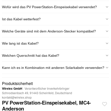
Wofür wird das PV PowerStation-Einspeisekabel verwendet?
Es verbindet Solarpanels mit mobilen Powerstations über MC4- und
Ist das Kabel wetterfest?
Anderson-Steckverbinder – für netzunabhängige Energieversorgung.
Ja, es ist gemäß IP67 gegen Staub und zeitweiliges Untertauchen
Welche Geräte sind mit dem Anderson-Stecker kompatibel?
geschützt und damit ideal für den Außeneinsatz geeignet.
Alle gängigen Powerstations mit Anderson-Eingang – z. B. Jackery,
Wie lang ist das Kabel?
EcoFlow, Anker und ähnliche Modelle.
Das Kabel hat eine praktische Länge von 1,5 Metern – ideal für flexible
Welchen Querschnitt hat das Kabel?
Installationen in der Nähe der Solarpanels.
Das Kabel besteht aus hochleitfähigem Kupfer mit typischem Querschnitt
Kann ich es in Kombination mit anderen Solarkabeln verwenden?
für effiziente Energieübertragung (z. B. 4 mm²).
Ja, dank genormter PV4 MC4-Stecker lässt es sich problemlos mit
anderen Solarkomponenten kombinieren.
Produktsicherheit
Wirelex GmbH
· Verantwortlicher Inverkehrbringer
Schnodsenbach 49, 91443 Scheinfeld, Deutschland
kontakt@wirelex.shop
PV PowerStation-Einspeisekabel, MC4-
Anderson