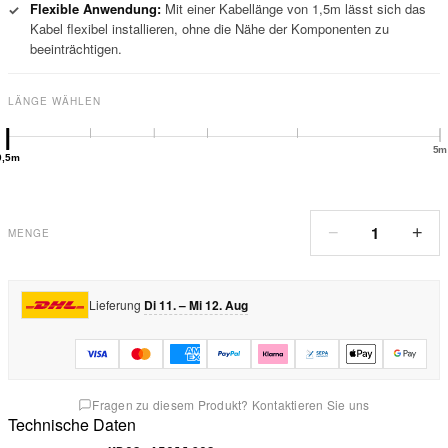
Flexible Anwendung:
Mit einer Kabellänge von 1,5m lässt sich das
✓
Kabel flexibel installieren, ohne die Nähe der Komponenten zu
beeinträchtigen.
LÄNGE WÄHLEN
5m
0,5m
1
−
+
MENGE
Lieferung
Di 11. – Mi 12. Aug
Fragen zu diesem Produkt? Kontaktieren Sie uns
Technische Daten