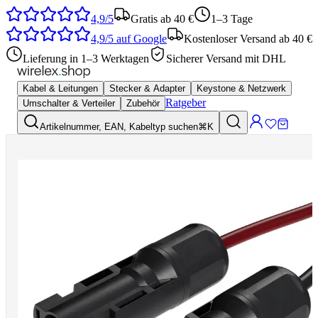
4,9/5
Gratis ab 40 €
1–3 Tage
4,9/5
auf Google
Kostenloser Versand ab 40 €
Lieferung in 1–3 Werktagen
Sicherer Versand mit DHL
Kabel & Leitungen
Stecker & Adapter
Keystone & Netzwerk
Ratgeber
Umschalter & Verteiler
Zubehör
Artikelnummer, EAN, Kabeltyp suchen
⌘K