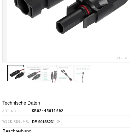
01
/
05
Technische Daten
KB02-45011602
ART.-NR.
DE 90158231
WEEE-REG.-NR.
Beschreibung