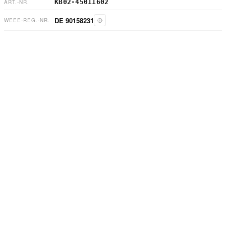
KB02-45011602
ART.-NR.
DE 90158231
WEEE-REG.-NR.