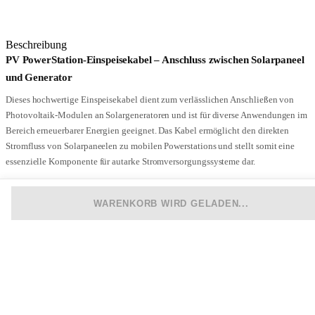
Beschreibung
PV PowerStation-Einspeisekabel – Anschluss zwischen Solarpaneel
und Generator
Dieses hochwertige Einspeisekabel dient zum verlässlichen Anschließen von
Photovoltaik-Modulen an Solargeneratoren und ist für diverse Anwendungen im
Bereich erneuerbarer Energien geeignet. Das Kabel ermöglicht den direkten
Stromfluss von Solarpaneelen zu mobilen Powerstations und stellt somit eine
essenzielle Komponente für autarke Stromversorgungssysteme dar.
Hauptmerkmale:
WARENKORB WIRD GELADEN...
Vielseitig einsetzbar:
Geeignet für den Anschluss an verschiedene
Solargeneratoren/Powerstations.
Robuste Anschlüsse:
Verfügt über standardisierte PV4 Stecker und Buchse
sowie einen hochwertigen Anderson Steckverbinder.
Technische Details:
Leitermaterial:
Hochleitfähiges Kupfer für optimale Energieübertragung.