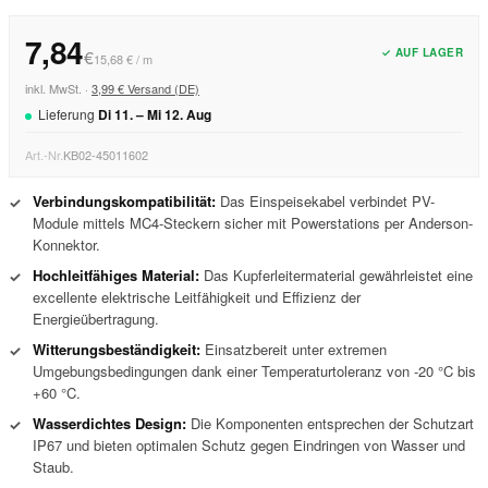
7,84
✓ AUF LAGER
€
15,68 € / m
inkl. MwSt. ·
3,99 € Versand (DE)
Lieferung
Di
11
. –
Mi
12
.
Aug
Art.-Nr.
KB02-45011602
Verbindungskompatibilität:
Das Einspeisekabel verbindet PV-
✓
Module mittels MC4-Steckern sicher mit Powerstations per Anderson-
Konnektor.
Hochleitfähiges Material:
Das Kupferleitermaterial gewährleistet eine
✓
excellente elektrische Leitfähigkeit und Effizienz der
Energieübertragung.
Witterungsbeständigkeit:
Einsatzbereit unter extremen
✓
Umgebungsbedingungen dank einer Temperaturtoleranz von -20 °C bis
+60 °C.
Wasserdichtes Design:
Die Komponenten entsprechen der Schutzart
✓
IP67 und bieten optimalen Schutz gegen Eindringen von Wasser und
Staub.