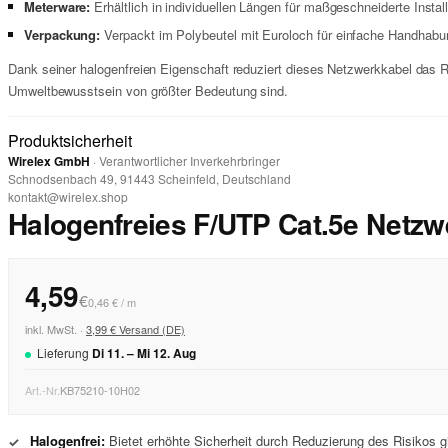
Meterware:
Erhältlich in individuellen Längen für maßgeschneiderte Inst
Verpackung:
Verpackt im Polybeutel mit Euroloch für einfache Handhabu
Dank seiner halogenfreien Eigenschaft reduziert dieses Netzwerkkabel das Ri
Umweltbewusstsein von größter Bedeutung sind.
Produktsicherheit
Wirelex GmbH
· Verantwortlicher Inverkehrbringer
Schnodsenbach 49, 91443 Scheinfeld, Deutschland
kontakt@wirelex.shop
Halogenfreies F/UTP Cat.5e Netzw
4,59
€
0,46 € / m
inkl. MwSt. ·
3,99 € Versand (DE)
Lieferung
Di
11
. –
Mi
12
.
Aug
Art.-Nr.
KB75210-10H02
Halogenfrei:
Bietet erhöhte Sicherheit durch Reduzierung des Risikos gi
✓