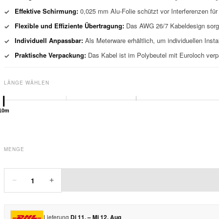
Effektive Schirmung:
0,025 mm Alu-Folie schützt vor Interferenzen für
✓
Flexible und Effiziente Übertragung:
Das AWG 26/7 Kabeldesign sorgt fü
✓
Individuell Anpassbar:
Als Meterware erhältlich, um individuellen Inst
✓
Praktische Verpackung:
Das Kabel ist im Polybeutel mit Euroloch verpa
✓
LÄNGE WÄHLEN
10m
MENGE
1
−
+
Lieferung
Di 11. – Mi 12. Aug