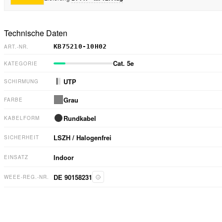
Technische Daten
KB75210-10H02
ART.-NR.
Cat. 5e
KATEGORIE
UTP
SCHIRMUNG
Grau
FARBE
Rundkabel
KABELFORM
LSZH / Halogenfrei
SICHERHEIT
Indoor
EINSATZ
DE 90158231
WEEE-REG.-NR.