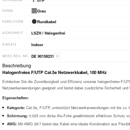
UTP
SCHIRMUNG
Grau
FARBE
Rundkabel
KABELFORM
LSZH / Halogenfrei
SICHERHEIT
Indoor
EINSATZ
DE 90158231
WEEE-REG.-NR.
Beschreibung
Halogenfreies F/UTP Cat.5e Netzwerkkabel, 100 MHz
Entdecken Sie die Zuverlässigkeit und Effizienz unseres halogenfreien F/UT
Netzwerkanwendungen geeignet und bietet dabei zusätzliche Sicherheit und U
Eigenschaften:
Kategorie:
Cat.5e, F/UTP, unterstützt Netzwerkanwendungen mit bis zu 10
Schirmung:
0,025 mm dicke Alu-Folie gewährleistet effektiven Schutz vo
AWG:
Mit AWG 26/7 bietet das Kabel eine ideale Kombination aus Flexibili