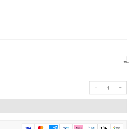
.
500
1
−
+