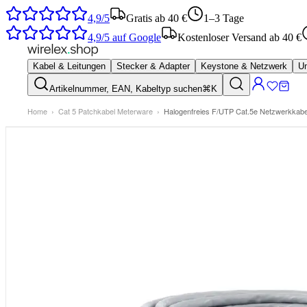
4,9/5
Gratis ab 40 €
1–3 Tage
4,9/5
auf Google
Kostenloser Versand ab 40 €
Kabel & Leitungen
Stecker & Adapter
Keystone & Netzwerk
Um
Artikelnummer, EAN, Kabeltyp suchen
⌘K
Home
›
Cat 5 Patchkabel Meterware
›
Halogenfreies F/UTP Cat.5e Netzwerkkab