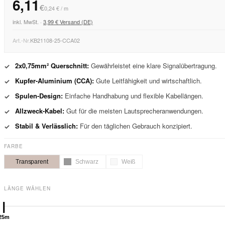
6,11
€
0,24 € / m
inkl. MwSt. ·
3,99 € Versand (DE)
Art.-Nr.
KB21108-25-CCA02
2x0,75mm² Querschnitt:
Gewährleistet eine klare Signalübertragung.
✓
Kupfer-Aluminium (CCA):
Gute Leitfähigkeit und wirtschaftlich.
✓
Spulen-Design:
Einfache Handhabung und flexible Kabellängen.
✓
Allzweck-Kabel:
Gut für die meisten Lautsprecheranwendungen.
✓
Stabil & Verlässlich:
Für den täglichen Gebrauch konzipiert.
✓
FARBE
Transparent
Schwarz
Weiß
LÄNGE WÄHLEN
25m