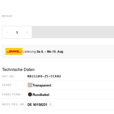
MENGE
1
−
+
Lieferung
Sa 8. – Mo 10. Aug
Technische Daten
KB21108-25-CCA02
ART.-NR.
Transparent
FARBE
Rundkabel
KABELFORM
DE 90158231
WEEE-REG.-NR.