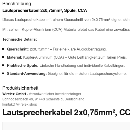
Beschreibung
Lautsprecherkabel 2x0,75mm², Spule, CCA
Dieses Lautsprecherkabel mit einem Querschnitt von 2x0,75mm² eignet sich
Mit seinem Kupfer-Aluminium (CCA) Material bietet das Kabel eine zuverläss
Technische Details:
Querschnitt:
2x0,75mm² – Für eine klare Audioübertragung.
Material:
Kupfer-Aluminium (CCA) – Gute Leitfähigkeit zum fairen Preis.
Praktische Spule:
Einfache Handhabung und individuelle Kabellängen.
Standard-Anwendung:
Geeignet für die meisten Lautsprechersysteme.
Produktsicherheit
Wirelex GmbH
· Verantwortlicher Inverkehrbringer
Schnodsenbach 49, 91443 Scheinfeld, Deutschland
kontakt@wirelex.shop
Lautsprecherkabel 2x0,75mm², C