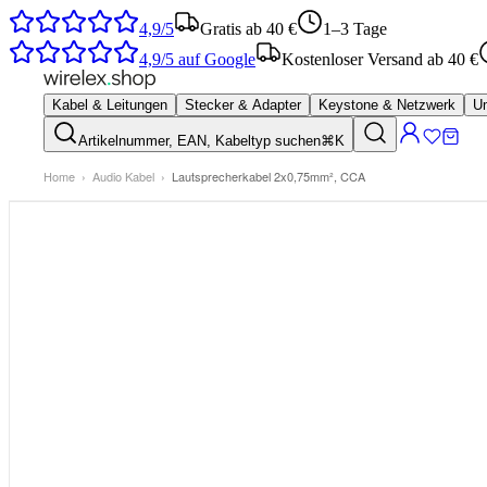
4,9/5
Gratis ab 40 €
1–3 Tage
4,9/5
auf Google
Kostenloser Versand ab 40 €
Kabel & Leitungen
Stecker & Adapter
Keystone & Netzwerk
Um
Artikelnummer, EAN, Kabeltyp suchen
⌘K
Home
›
Audio Kabel
›
Lautsprecherkabel 2x0,75mm², CCA