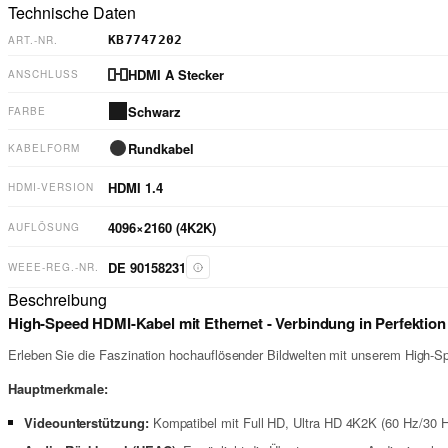
Technische Daten
KB7747202
ART.-NR.
HDMI A Stecker
ANSCHLUSS
Schwarz
FARBE
Rundkabel
KABELFORM
HDMI
1.4
HDMI-VERSION
4096×2160 (4K2K)
AUFLÖSUNG
DE 90158231
WEEE-REG.-NR.
Beschreibung
High-Speed HDMI-Kabel mit Ethernet - Verbindung in Perfektion
Erleben Sie die Faszination hochauflösender Bildwelten mit unserem High-S
Hauptmerkmale:
Videounterstützung:
Kompatibel mit Full HD, Ultra HD 4K2K (60 Hz/30 Hz