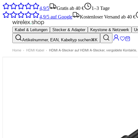
4,9/5
Gratis ab 40 €
1–3 Tage
4,9/5
auf Google
Kostenloser Versand ab 40 €
Kabel & Leitungen
Stecker & Adapter
Keystone & Netzwerk
Um
Artikelnummer, EAN, Kabeltyp suchen
⌘K
Home
›
HDMI Kabel
›
HDMI A-Stecker auf HDMI A-Stecker, vergoldete Kontakte