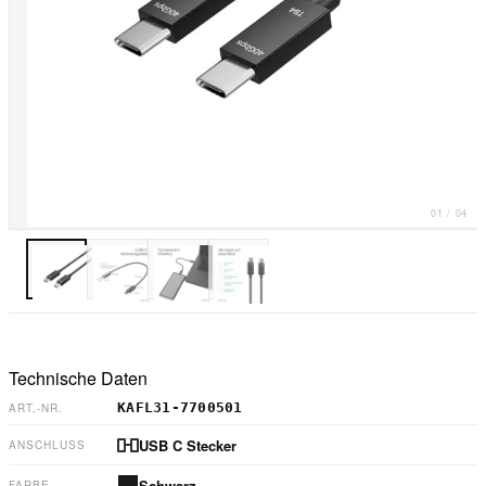
01
/
04
Technische Daten
KAFL31-7700501
ART.-NR.
USB C Stecker
ANSCHLUSS
Schwarz
FARBE