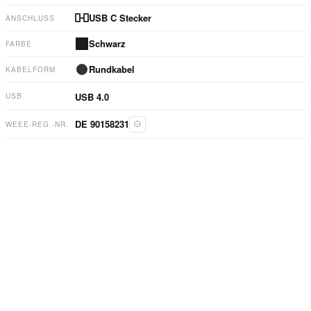
USB C Stecker
ANSCHLUSS
Schwarz
FARBE
Rundkabel
KABELFORM
USB 4.0
USB
DE 90158231
WEEE-REG.-NR.