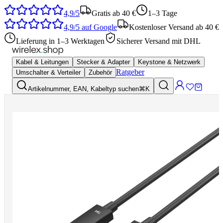
4,9/5
Gratis ab 40 €
1–3 Tage
4,9/5
auf Google
Kostenloser Versand ab 40 €
Lieferung in 1–3 Werktagen
Sicherer Versand mit DHL
Kabel & Leitungen
Stecker & Adapter
Keystone & Netzwerk
Ratgeber
Umschalter & Verteiler
Zubehör
Artikelnummer, EAN, Kabeltyp suchen
⌘K