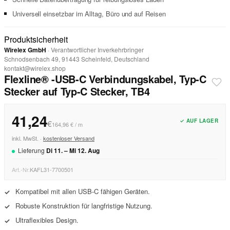
Universell einsetzbar im Alltag, Büro und auf Reisen
Produktsicherheit
Wirelex GmbH
· Verantwortlicher Inverkehrbringer
Schnodsenbach 49, 91443 Scheinfeld, Deutschland
kontakt@wirelex.shop
Flexline® -USB-C Verbindungskabel, Typ-C
Stecker auf Typ-C Stecker, TB4
41,24
✓ AUF LAGER
€
164,96 € / m
inkl. MwSt. ·
kostenloser Versand
Lieferung
Di
11
. –
Mi
12
.
Aug
Art.-Nr.
KAFL31-7700501
Kompatibel mit allen USB-C fähigen Geräten.
✓
Robuste Konstruktion für langfristige Nutzung.
✓
Ultraflexibles Design.
✓