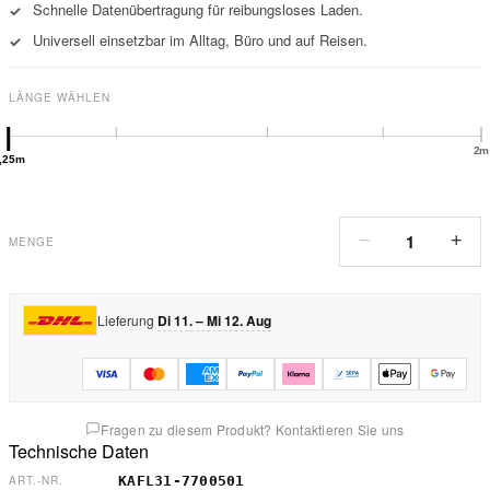
Schnelle Datenübertragung für reibungsloses Laden.
✓
Universell einsetzbar im Alltag, Büro und auf Reisen.
✓
LÄNGE WÄHLEN
2m
,25m
1
−
+
MENGE
Lieferung
Di 11. – Mi 12. Aug
Fragen zu diesem Produkt? Kontaktieren Sie uns
Technische Daten
KAFL31-7700501
ART.-NR.