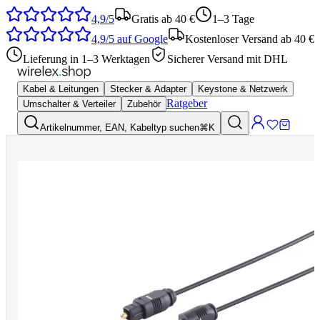
4,9/5
Gratis ab 40 €
1–3 Tage
4,9/5
auf Google
Kostenloser Versand ab 40 €
Lieferung in 1–3 Werktagen
Sicherer Versand mit DHL
Kabel & Leitungen
Stecker & Adapter
Keystone & Netzwerk
Ratgeber
Umschalter & Verteiler
Zubehör
Artikelnummer, EAN, Kabeltyp suchen
⌘K