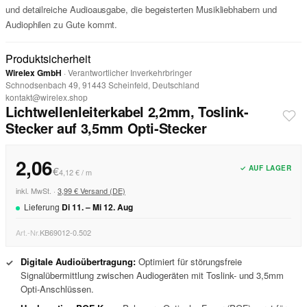
und detailreiche Audioausgabe, die begeisterten Musikliebhabern und
Audiophilen zu Gute kommt.
Produktsicherheit
Wirelex GmbH
· Verantwortlicher Inverkehrbringer
Schnodsenbach 49, 91443 Scheinfeld, Deutschland
kontakt@wirelex.shop
Lichtwellenleiterkabel 2,2mm, Toslink-
Stecker auf 3,5mm Opti-Stecker
2,06
✓ AUF LAGER
€
4,12 € / m
inkl. MwSt. ·
3,99 € Versand (DE)
Lieferung
Di
11
. –
Mi
12
.
Aug
Art.-Nr.
KB69012-0.502
Digitale Audioübertragung:
Optimiert für störungsfreie
✓
Signalübermittlung zwischen Audiogeräten mit Toslink- und 3,5mm
Opti-Anschlüssen.