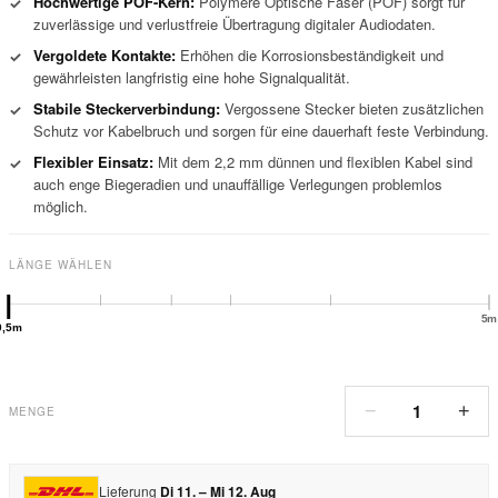
Hochwertige POF-Kern:
Polymere Optische Faser (POF) sorgt für
✓
zuverlässige und verlustfreie Übertragung digitaler Audiodaten.
Vergoldete Kontakte:
Erhöhen die Korrosionsbeständigkeit und
✓
gewährleisten langfristig eine hohe Signalqualität.
Stabile Steckerverbindung:
Vergossene Stecker bieten zusätzlichen
✓
Schutz vor Kabelbruch und sorgen für eine dauerhaft feste Verbindung.
Flexibler Einsatz:
Mit dem 2,2 mm dünnen und flexiblen Kabel sind
✓
auch enge Biegeradien und unauffällige Verlegungen problemlos
möglich.
LÄNGE WÄHLEN
5m
0,5m
1
−
+
MENGE
Lieferung
Di 11. – Mi 12. Aug