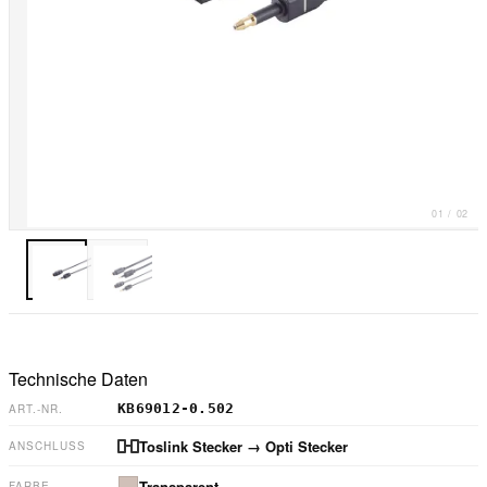
01
/
02
Technische Daten
KB69012-0.502
ART.-NR.
Toslink Stecker
→ Opti Stecker
ANSCHLUSS
Transparent
FARBE